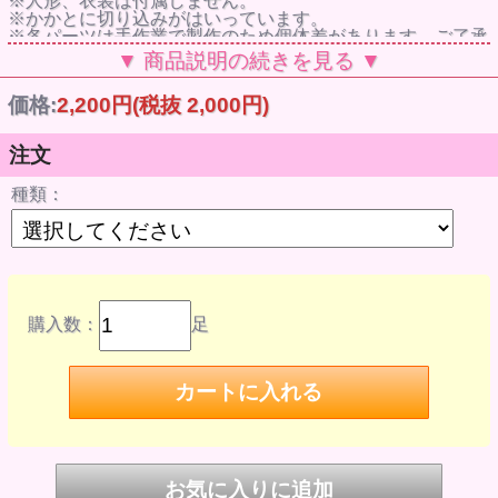
※人形、衣装は付属しません。
※かかとに切り込みがはいっています。
※各パーツは手作業で製作のため個体差があります。ご了承
下さい。
▼ 商品説明の続きを見る ▼
※塗装は強い摩擦でとれる場合があります。お取り扱いにご
注意下さい。
価格:
2,200円
(税抜 2,000円)
※人形や衣装に色移りする場合があります。ご注意下さい。
※高温になる場所には置かないで下さい。変形のおそれがあ
ります。
注文
※商品到着後、すぐに中身をご確認下さい。
※対象年齢15歳以上
種類：
商品詳細
発売時期 2024年8月発売予定
ホワイト
品番 2624012
JAN 4571239255548
アッシュローズ
品番 2624018
JAN 4571239255562
購入数：
足
商品名 ショートブーツ
素材 PVC、他
製作国 MADE IN JAPAN
サイズ momoko〇、ruruko(ピュアニーモフレクションXS / S
男の子 / オビツ22) △、六分の一男子図鑑△、うさぎぃボデ
ィ×、オビツ11ボディ×