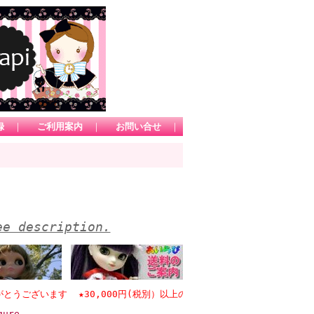
録
｜
ご利用案内
｜
お問い合せ
｜
ee description.
います ★30,000円(税別）以上のお買い物で日本国内送料無料 *1カ
ure