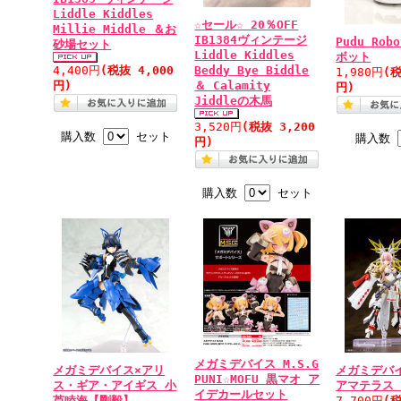
Liddle Kiddles
☆セール☆ 20％OFF
Millie Middle ＆お
IB1384ヴィンテージ
Pudu Rob
砂場セット
Liddle Kiddles
ボット
4,400円
(税抜 4,000
Beddy Bye Biddle
1,980円
(税
円)
＆ Calamity
円)
Jiddleの木馬
3,520円
(税抜 3,200
購入数
セット
購入数
円)
購入数
セット
メガミデバイス M.S.G
メガミデバイス×アリ
メガミデバ
PUNI☆MOFU 黒マオ ア
ス・ギア・アイギス 小
アマテラス
イデカールセット
芦睦海【剛毅】
7,700円
(税