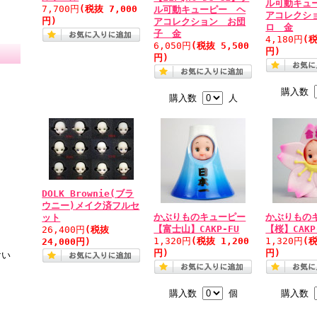
ル可動キュ
7,700円
(税抜 7,000
ル可動キューピー ヘ
アコレクシ
円)
アコレクション お団
ロ 金
子 金
4,180円
(税
6,050円
(税抜 5,500
円)
円)
購入数
購入数
人
DOLK Brownie(ブラ
ウニー)メイク済フルセ
かぶりものキューピー
かぶりもの
ット
【富士山】CAKP-FU
【桜】CAKP
26,400円
(税抜
1,320円
(税抜 1,200
1,320円
(税
24,000円)
円)
円)
けい
購入数
個
購入数