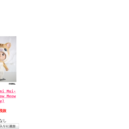
ni Mui-
ow Meow
y)
税抜
なし