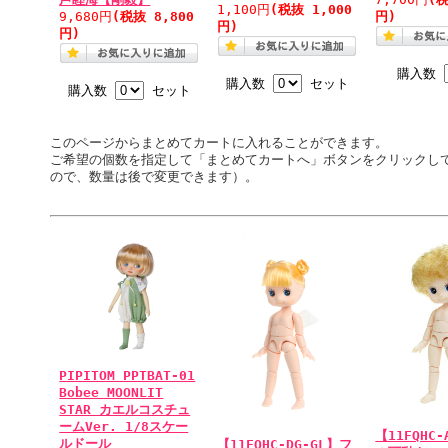
1,100円
(税抜 1,000
9,680円
(税抜 8,800
円)
円)
円)
購入数
購入数
セット
購入数
セット
このページからまとめてカートに入れることができます。
ご希望の個数を指定して「まとめてカートへ」ボタンをクリックし
ので、数量は後で変更できます）。
PIPITOM PPTBAT-01
Bobee MOONLIT
STAR カエルコスチュ
ームVer. 1/8スケー
【11FQHC-
ルドール
【11FQHC-DG-GL】フ