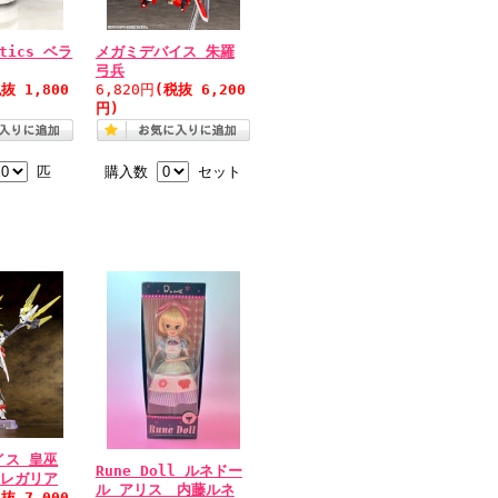
otics ベラ
メガミデバイス 朱羅
弓兵
抜 1,800
6,820円
(税抜 6,200
円)
匹
購入数
セット
イス 皇巫
Rune Doll ルネドー
 レガリア
ル アリス 内藤ルネ
抜 7,000