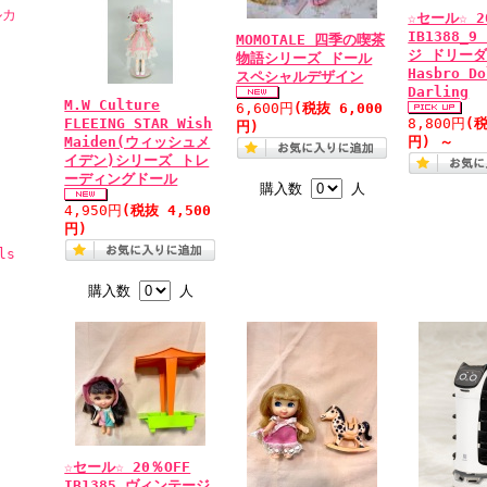
ルカ
☆セール☆ 2
IB1388_
MOMOTALE 四季の喫茶
ジ ドリーダ
物語シリーズ ドール
Hasbro Do
スペシャルデザイン
Darling
M.W Culture
6,600円
(税抜 6,000
FLEEING STAR Wish
8,800円
(税
円)
Maiden(ウィッシュメ
円)
～
イデン)シリーズ トレ
ーディングドール
購入数
人
4,950円
(税抜 4,500
円)
ls
購入数
人
☆セール☆ 20％OFF
IB1385 ヴィンテージ