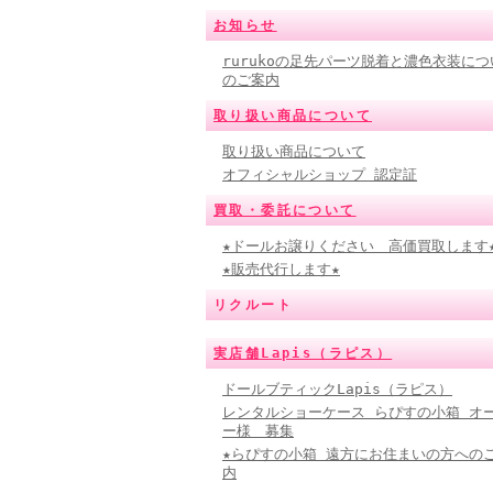
お知らせ
rurukoの足先パーツ脱着と濃色衣装につ
のご案内
取り扱い商品について
取り扱い商品について
オフィシャルショップ 認定証
買取・委託について
★ドールお譲りください 高価買取します
★販売代行します★
リクルート
実店舗Lapis（ラピス）
ドールブティックLapis（ラピス）
レンタルショーケース らぴすの小箱 オ
ー様 募集
★らぴすの小箱 遠方にお住まいの方への
内