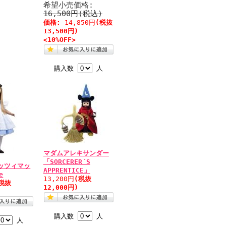
希望小売価格:
16,500円(税込)
価格:
14,850円
(税抜
13,500円)
<10%OFF>
購入数
人
マダムアレキサンダー
「SORCERER´S
ッツィマッ
APPRENTICE」
e
13,200円
(税抜
税抜
12,000円)
購入数
人
人