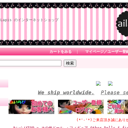
Lapis のインターネットショップ
カートをみる
｜
マイページ／ユーザー登
We ship worldwide.
Please s
(*'-'*)ご来店頂き誠にありがとうござ
あいらぴTOP
> その他ドール ・フィギュア Other Dolls & fig