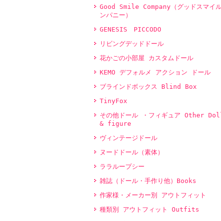
Good Smile Company（グッドスマイ
ンパニー）
GENESIS PICCODO
リビングデッドドール
花かごの小部屋 カスタムドール
KEMO デフォルメ アクション ドール
ブラインドボックス Blind Box
TinyFox
その他ドール ・フィギュア Other Dol
& figure
ヴィンテージドール
ヌードドール（素体）
ララループシー
雑誌（ドール・手作り他）Books
作家様・メーカー別 アウトフィット
種類別 アウトフィット Outfits