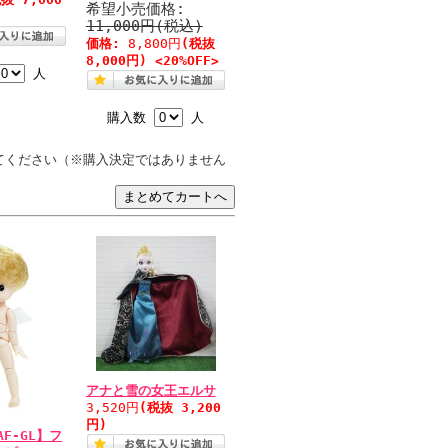
希望小売価格:
11,000円(税込)
価格:
8,800円
(税抜
8,000円) <20%OFF>
人
購入数
人
てください（※購入決定ではありません
アナと雪の女王エルサ
3,520円
(税抜 3,200
円)
AF-GL】フ