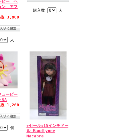
ーピー ヘ
ョン アフ
購入数
人
抜 3,800
人
キューピー
-SA
抜 1,200
★セール★15インチドー
個
ル Maudlynne
Macabre