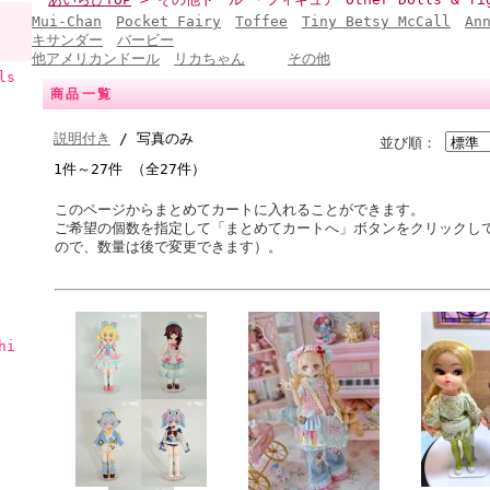
Mui-Chan
Pocket Fairy
Toffee
Tiny Betsy McCall
An
キサンダー
バービー
他アメリカンドール
リカちゃん
その他
ls
商品一覧
説明付き
/ 写真のみ
並び順：
1件～27件 （全27件）
このページからまとめてカートに入れることができます。
ご希望の個数を指定して「まとめてカートへ」ボタンをクリックし
ので、数量は後で変更できます）。
hi