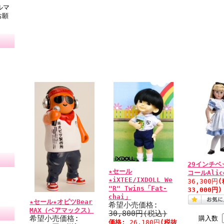
ルマ
お願
29インチベ
★セール
コールAlic
★iXTEE/IXDOLL We
36,300円
(
"R" Twins「Fat-
33,000円)
chai」
★セール★オビツBear
希望小売価格:
MAX（ベアマックス）
30,800円(税込)
希望小売価格:
購入数
価格:
26,180円
(税抜