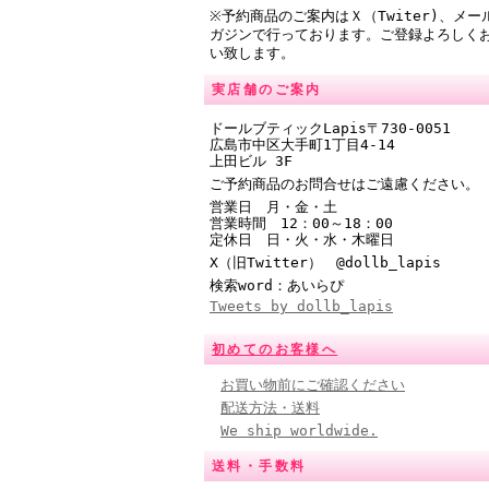
※予約商品のご案内はＸ（Twiter)、メー
ガジンで行っております。ご登録よろしく
い致します。
実店舗のご案内
ドールブティックLapis〒730-0051
広島市中区大手町1丁目4-14
上田ビル 3F
ご予約商品のお問合せはご遠慮ください。
営業日 月・金・土
営業時間
12：00～18：00
定休日 日・火・水・木曜日
X（旧Twitter） @
dollb_lapis
検索word：あいらぴ
Tweets by dollb_lapis
初めてのお客様へ
お買い物前にご確認ください
配送方法・送料
We ship worldwide.
送料・手数料