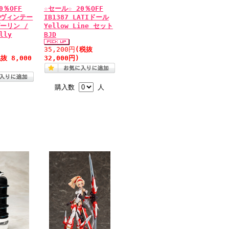
0％OFF
☆セール☆ 20％OFF
9 ヴィンテー
IB1387 LATIドール
ーリン /
Yellow Line セット
lly
BJD
35,200円
(税抜
抜 8,000
32,000円)
購入数
人