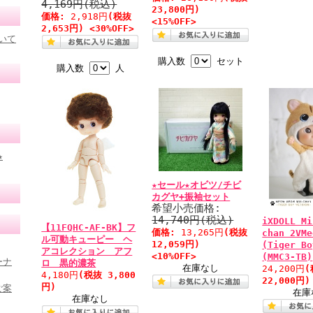
4,169円(税込)
23,800円)
価格:
2,918円
(税抜
<15%OFF>
2,653円) <30%OFF>
いて
購入数
セット
購入数
人
★
★セール★オビツ/チビ
カグヤ+振袖セット
希望小売価格:
14,740円(税込)
iXDOLL Mi
【11FQHC-AF-BK】フ
価格:
13,265円
(税抜
chan 2VMe
ル可動キューピー ヘ
12,059円)
(Tiger Bo
アコレクション アフ
<10%OFF>
(MMC3-TB)
ーナ
ロ 黒的濃茶
在庫なし
24,200円
(
4,180円
(税抜 3,800
22,000円)
円)
ご案
在庫
在庫なし