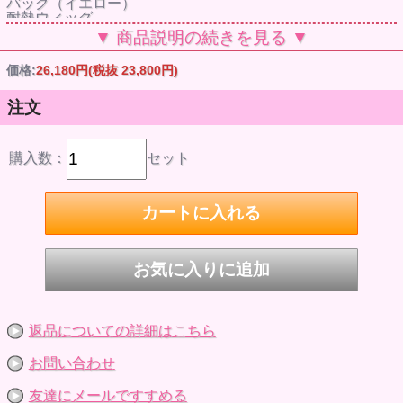
バッグ（イエロー）
耐熱ウィッグ
▼ 商品説明の続きを見る ▼
※画像はサンプルの為、実際の商品と仕様が異なる点がござ
います。
価格:
26,180円
(税抜 23,800円)
※3枚目画像は、参考画像です。セット内容に記載のないド
ールや撮影小物は、付属しません。
注文
購入数：
セット
返品についての詳細はこちら
お問い合わせ
友達にメールですすめる