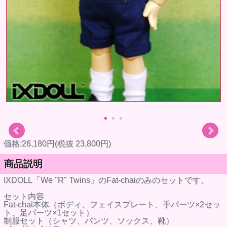
価格:26,180円(税抜 23,800円)
商品説明
IXDOLL「We "R" Twins」のFat-chaiのみのセットです。
セット内容
Fat-chai本体（ボディ、フェイスプレート、手パーツ×2セッ
ト、足パーツ×1セット）
制服セット（シャツ、パンツ、ソックス、靴）