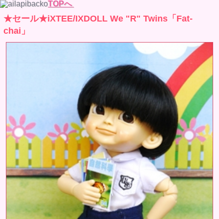
TOPへ
★セール★iXTEE/IXDOLL We "R" Twins「Fat-
chai」