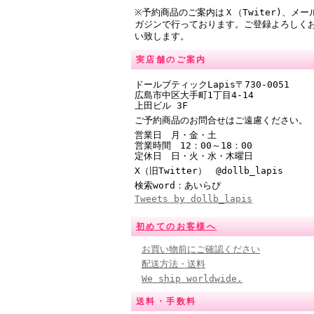
※予約商品のご案内はＸ（Twiter)、メー
ガジンで行っております。ご登録よろしく
い致します。
実店舗のご案内
ドールブティックLapis〒730-0051
広島市中区大手町1丁目4-14
上田ビル 3F
ご予約商品のお問合せはご遠慮ください。
営業日 月・金・土
営業時間
12：00～18：00
定休日 日・火・水・木曜日
X（旧Twitter） @
dollb_lapis
検索word：あいらぴ
Tweets by dollb_lapis
初めてのお客様へ
お買い物前にご確認ください
配送方法・送料
We ship worldwide.
送料・手数料