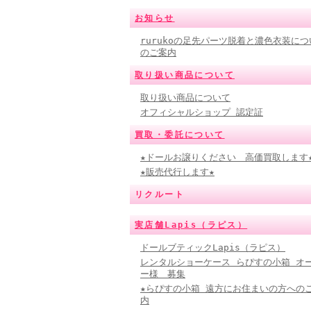
お知らせ
rurukoの足先パーツ脱着と濃色衣装につ
のご案内
取り扱い商品について
取り扱い商品について
オフィシャルショップ 認定証
買取・委託について
★ドールお譲りください 高価買取します
★販売代行します★
リクルート
実店舗Lapis（ラピス）
ドールブティックLapis（ラピス）
レンタルショーケース らぴすの小箱 オ
ー様 募集
★らぴすの小箱 遠方にお住まいの方への
内