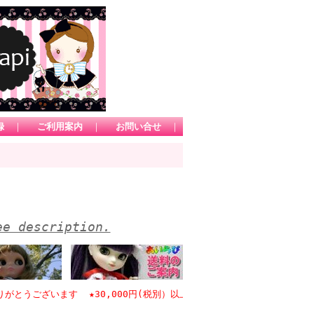
録
｜
ご利用案内
｜
お問い合せ
｜
ee description.
ございます ★30,000円(税別）以上のお買い物で日本国内送料無料 *1