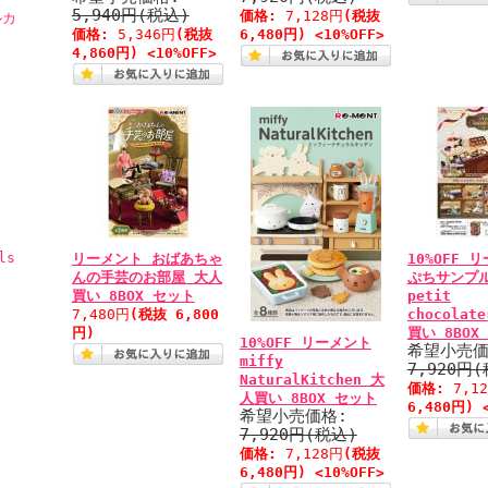
5,940円(税込)
価格:
7,128円
(税抜
ルカ
価格:
5,346円
(税抜
6,480円) <10%OFF>
4,860円) <10%OFF>
ls
リーメント おばあちゃ
10%OFF 
んの手芸のお部屋 大人
ぷちサンプ
買い 8BOX セット
petit
7,480円
(税抜 6,800
chocolat
円)
買い 8BOX
10%OFF リーメント
希望小売価
miffy
7,920円
NaturalKitchen 大
価格:
7,1
人買い 8BOX セット
6,480円) 
希望小売価格:
7,920円(税込)
価格:
7,128円
(税抜
6,480円) <10%OFF>