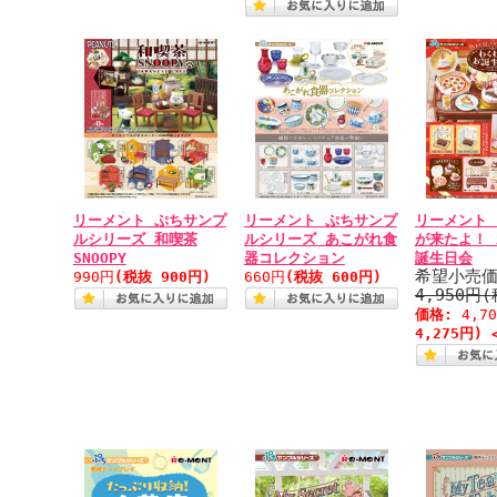
リーメント ぷちサンプ
リーメント ぷちサンプ
リーメント
ルシリーズ 和喫茶
ルシリーズ あこがれ食
が来たよ！
SNOOPY
器コレクション
誕生日会
希望小売価
990円
(税抜 900円)
660円
(税抜 600円)
4,950円
価格:
4,7
4,275円) 