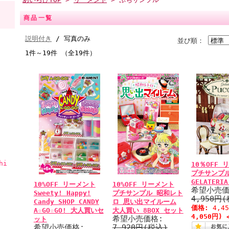
商品一覧
説明付き
/ 写真のみ
並び順：
1件～19件 （全19件）
hi
10％OFF 
プチサンプ
GELATERIA
10%OFF リーメント
10%OFF リーメント
希望小売価
Sweety! Happy!
プチサンプル 昭和レト
4,950円
Candy SHOP CANDY
ロ 思い出マイルーム
価格:
4,4
A☆GO☆GO! 大人買いセ
大人買い 8BOX セット
4,050円) 
希望小売価格:
ット
希望小売価格:
7,920円(税込)