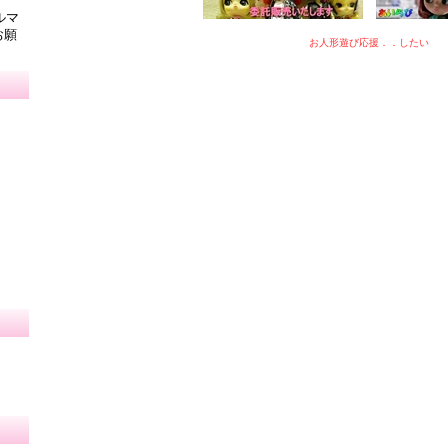
ルマ
お願
お人形遊び応援．．したい