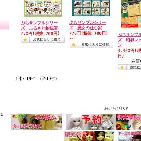
ぷちサンプルシリー
ぷちサンプルシリー
ズ 魔女の住む家
ズ ふるさと納税便
770円
(税抜 700円)
770円
(税抜 700円)
ぷちサンプ
～
ズ 昭和レ
ン
3,300円
(税
円)
在庫
1件～19件 （全19件）
あいらぴTOP
けい