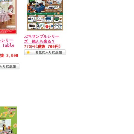
ぷちサンプルシリー
ルシリー
ズ 俺んち来る？
 Table
770円
(税抜 700円)
抜 2,800