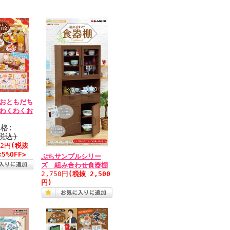
 おともだち
 わくわくお
格:
(税込)
02円
(税抜
<5%OFF>
ぷちサンプルシリー
ズ 組み合わせ食器棚
2,750円
(税抜 2,500
円)