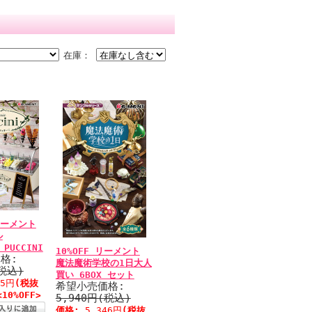
在庫：
リーメント
ル
 PUCCINI
10%OFF リーメント
格:
魔法魔術学校の1日大人
(税込)
買い 6BOX セット
55円
(税抜
希望小売価格:
<10%OFF>
5,940円(税込)
価格:
5,346円
(税抜