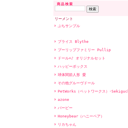
商品検索
リーメント
ぷちサンプル
ブライス Blythe
プーリップファミリー Pullip
ドール+♪ オリジナルセット
ハッピーボックス
球体関節人形 愛
その他グルーヴドール
PetWorks（ペットワークス）･Sekiguc
azone
バービー
Honeybear（ハニーベア）
リカちゃん