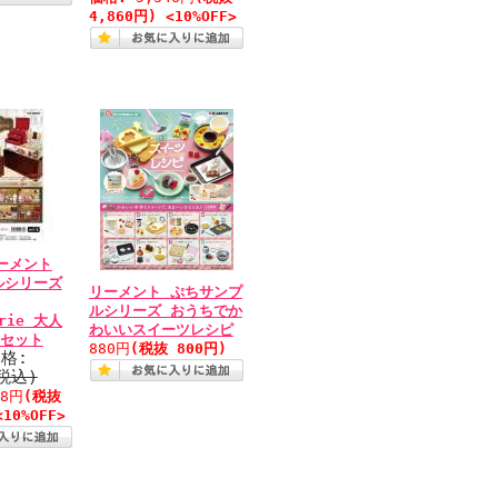
4,860円) <10%OFF>
リーメント
ルシリーズ
リーメント ぷちサンプ
ルシリーズ おうちでか
erie 大人
わいいスイーツレシピ
 セット
880円
(税抜 800円)
格:
(税込)
28円
(税抜
<10%OFF>