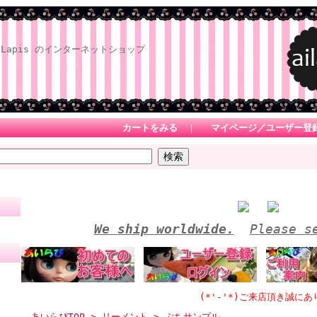
Lapis のインターネットショップ
カートをみる
｜
マイページ／ユーザー登
We ship worldwide.
Please s
(*'-'*)ご来店頂き誠にありがとう
あいらぴTOP
>
リーメント
> ぷちサンプル