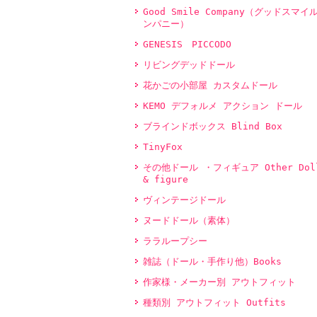
Good Smile Company（グッドスマイ
ンパニー）
GENESIS PICCODO
リビングデッドドール
花かごの小部屋 カスタムドール
KEMO デフォルメ アクション ドール
ブラインドボックス Blind Box
TinyFox
その他ドール ・フィギュア Other Dol
& figure
ヴィンテージドール
ヌードドール（素体）
ララループシー
雑誌（ドール・手作り他）Books
作家様・メーカー別 アウトフィット
種類別 アウトフィット Outfits