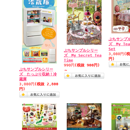
ぷちサンプ
ズ My Tea
Set
ぷちサンプルシリー
3,080円
(税
ズ My Secret Tea
円)
Time
990円
(税抜 900円)
ぷちサンプルシリー
～
ズ たっぷり収納！冷
蔵庫
3,080円
(税抜 2,800
円)