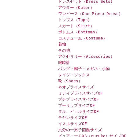
ドレスセット（Dress Sets）
アウター（Outer）
ワンピース（One-Piece Dress）
トップス（Tops）
スカート（Skirt）
ボトムス（Bottoms）
コスチューム（Costume）
着物
その他
アクセサリー（Accesories）
腕時計
バッグ・帽子・メガネ・小物
タイツ・ソックス
靴（Shoes）
ネオブライスサイズ
ミディブライスサイズOF
プチブライスサイズOF
プーリップサイズOF
ダル、ビョルサイズOF
テヤンサイズOF
イスルサイズOF
六分の一男子図鑑サイズ
ピュアニーモXS（ruruko）サイズOF