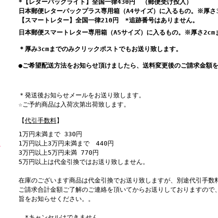
*【レターパックライト】全国一律430円 （郵便受け投入）
日本郵便レターパックプラス専用箱（A4サイズ）に入るもの。※厚さ3
【スマートレター】全国一律210円 *追跡番号はありません。
日本郵便スマートレター専用箱（A5サイズ）に入るもの。※厚さ2cm
＊厚み3cmまでのみクリックポストでもお送り致します。
●ご希望配送方法をお知らせ頂けましたら、送料変更後のご請求金額を
＊発送後お知らせメールをお送り致します。
☆
ご予約商品は入荷次第出荷致します。
【
代引手数料
】
1万円未満まで 330円
1万円以上3万円未満まで 440円
i
3万円以上5万円未満 770円
5万円以上は代金引換ではお送り致しません。
在庫のございます商品は代金引換でお送り致しますが、別途代引手数
ご請求合計金額ご了解のご連絡を頂いてからお送りしておりますので
旨をお知らせください。。
ロ
*キャンセルはできません。