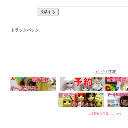
トラックバック
あいらぴTOP
お人形遊び応援．．したい
s