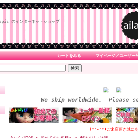
apis のインターネットショップ
カートをみる
｜
マイページ／ユーザー
We ship worldwide.
Please s
(*'-'*)ご来店頂き誠にありが
あいらぴTOP
>
初めてのお客様へ
>
配送方法・送料