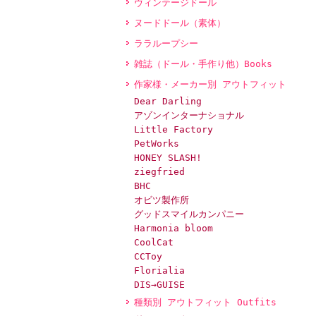
ヴィンテージドール
ヌードドール（素体）
ララループシー
雑誌（ドール・手作り他）Books
作家様・メーカー別 アウトフィット
Dear Darling
アゾンインターナショナル
Little Factory
PetWorks
HONEY SLASH!
ziegfried
BHC
オビツ製作所
グッドスマイルカンパニー
Harmonia bloom
CoolCat
CCToy
Florialia
DIS→GUISE
種類別 アウトフィット Outfits