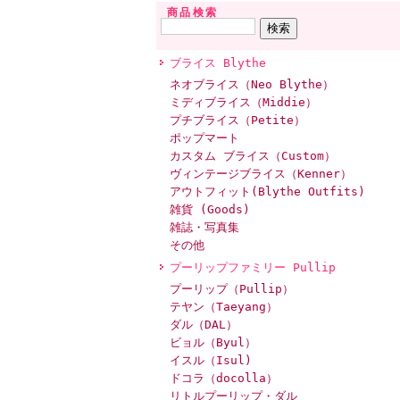
商品検索
ブライス Blythe
ネオブライス（Neo Blythe）
ミディブライス（Middie）
プチブライス（Petite）
ポップマート
カスタム ブライス（Custom）
ヴィンテージブライス（Kenner）
アウトフィット(Blythe Outfits)
雑貨 (Goods)
雑誌・写真集
その他
プーリップファミリー Pullip
プーリップ（Pullip）
テヤン（Taeyang）
ダル（DAL）
ビョル（Byul）
イスル（Isul)
ドコラ（docolla）
リトルプーリップ・ダル