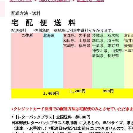
配送方法・送料
宅 配 便 送 料
配送会社 佐川急便 ※離島は別途中継料がかかります。
ご住所
北海道
青森県、岩手県
茨城県、栃木県
富山
秋田県、山形県
群馬県、埼玉県
福井
宮城県、福島県
千葉県、東京都
愛知
神奈川県、山梨県
三重
新潟県、長野県
1,200円
990円
1,400円
★クレジットカード決済での配送方法は宅配便のみとさせていただき
*【レターパックプラス】
全国送料一律600円
日本郵便レターパックプラスの専用箱 に入るもの。※A4サイズ、厚さ
（速達.・お手渡し）*配達日時指定は出荷時にはできませんので、不