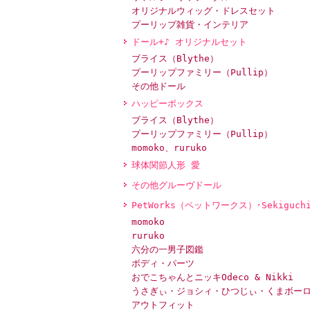
オリジナルウィッグ・ドレスセット
プーリップ雑貨・インテリア
ドール+♪ オリジナルセット
ブライス（Blythe）
プーリップファミリー（Pullip）
その他ドール
ハッピーボックス
ブライス（Blythe）
プーリップファミリー（Pullip）
momoko、ruruko
球体関節人形 愛
その他グルーヴドール
PetWorks（ペットワークス）･Sekiguch
momoko
ruruko
六分の一男子図鑑
ボディ・パーツ
おでこちゃんとニッキOdeco & Nikki
うさぎぃ・ジョシィ・ひつじぃ・くまボー
アウトフィット