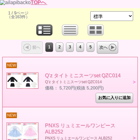
TOPへ
1 / 9ページ
（全163件）
1
2
3
4
5
前へ
次へ
NEW
Q’z タイトミニスーツset QZC014
Q’z タイトミニスーツset QZC014
価格： 5,720円(税抜 5,200円)
NEW
PNXS リュミエールワンピース
ALB252
PNXS リュミエールワンピース ALB252