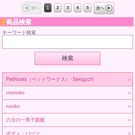
1
2
3
4
5
前へ
次へ
商品検索
キーワード検索
PetWorks（ペットワークス）･Sekiguchi
momoko
ruruko
六分の一男子図鑑
ボディ・パーツ