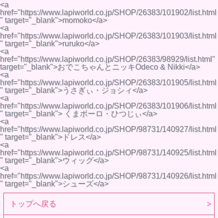
<a
href="https://www.lapiworld.co.jp/SHOP/26383/101902/list.html
" target="_blank">momoko</a>
<a
href="https://www.lapiworld.co.jp/SHOP/26383/101903/list.html
" target="_blank">ruruko</a>
<a
href="https://www.lapiworld.co.jp/SHOP/26383/98929/list.html"
target="_blank">おでこちゃんとニッキOdeco & Nikki</a>
<a
href="https://www.lapiworld.co.jp/SHOP/26383/101905/list.html
" target="_blank">うさぎぃ・ジョシィ</a>
<a
href="https://www.lapiworld.co.jp/SHOP/26383/101906/list.html
" target="_blank"> くまボーロ・ひつじぃ</a>
<a
href="https://www.lapiworld.co.jp/SHOP/98731/140927/list.html
" target="_blank">ドレス</a>
<a
href="https://www.lapiworld.co.jp/SHOP/98731/140925/list.html
" target="_blank">ウィッグ</a>
<a
href="https://www.lapiworld.co.jp/SHOP/98731/140926/list.html
" target="_blank">シューズ</a>
トップへ戻る