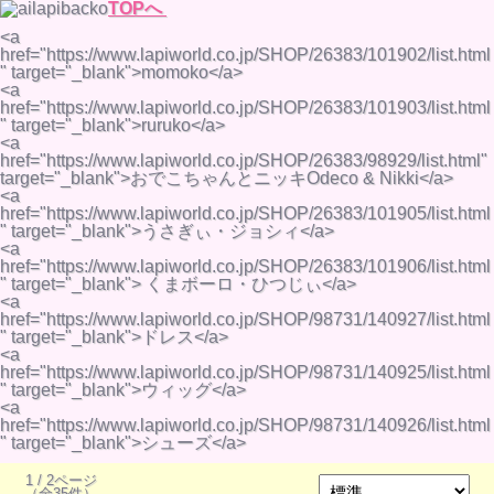
TOPへ
<a
href="https://www.lapiworld.co.jp/SHOP/26383/101902/list.html
" target="_blank">momoko</a>
<a
href="https://www.lapiworld.co.jp/SHOP/26383/101903/list.html
" target="_blank">ruruko</a>
<a
href="https://www.lapiworld.co.jp/SHOP/26383/98929/list.html"
target="_blank">おでこちゃんとニッキOdeco & Nikki</a>
<a
href="https://www.lapiworld.co.jp/SHOP/26383/101905/list.html
" target="_blank">うさぎぃ・ジョシィ</a>
<a
href="https://www.lapiworld.co.jp/SHOP/26383/101906/list.html
" target="_blank"> くまボーロ・ひつじぃ</a>
<a
href="https://www.lapiworld.co.jp/SHOP/98731/140927/list.html
" target="_blank">ドレス</a>
<a
href="https://www.lapiworld.co.jp/SHOP/98731/140925/list.html
" target="_blank">ウィッグ</a>
<a
href="https://www.lapiworld.co.jp/SHOP/98731/140926/list.html
" target="_blank">シューズ</a>
1 / 2ページ
（全35件）