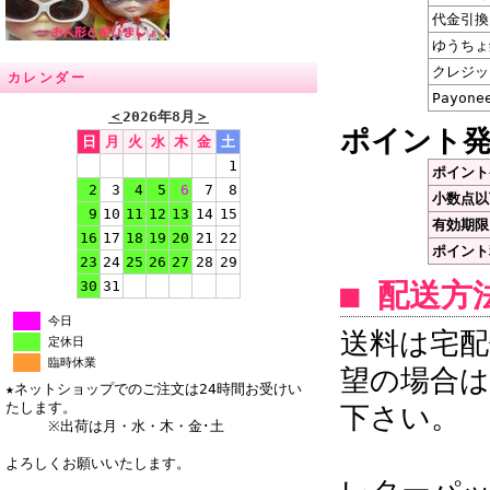
代金引換
ゆうちょ
クレジッ
カレンダー
Payone
＜
2026年8月
＞
ポイント
日
月
火
水
木
金
土
1
ポイント
2
3
4
5
6
7
8
小数点以
9
10
11
12
13
14
15
有効期限
16
17
18
19
20
21
22
ポイント
23
24
25
26
27
28
29
■ 配送方
30
31
今日
送料は宅配
定休日
臨時休業
望の場合は
★ネットショップでのご注文は24時間お受けい
たします。
下さい。
※出荷は月・水・木・金･土
よろしくお願いいたします。