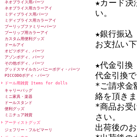
★カード決
ネオブライス用パーツ
ネオブライス用カラーアイ
い。
ミディブライス用パーツ
ミディブライス用カラーアイ
プーリップファミリーパーツ
★銀行振込
プーリップ用カラーアイ
カスタム用便利グッズ
お支払い下
ドールアイ
オビツボディ、パーツ
アゾンボディ、パーツ
★代金引換
その他ボディ、パーツ
グッドスマイルカンパニーボディ・パーツ
代金引換で
PICCODOボディ・パーツ
ドール用雑貨 Items for dolls
*ご請求金
キャリーバッグ
絡を頂き
ミニ家具・楽器
ドールスタンド
*商品お受
便利グッズ
さい。
ミニチュア雑貨
アーティストグッズ
出荷後の
ジェフリー・フルビマーリ