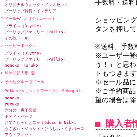
手数料・送料
オリジナルウィッグ・ドレスセット
プーリップ雑貨・インテリア
ドール+♪ オリジナルセット
ショッピング
ブライス（Blythe）
タンを押して
プーリップファミリー（Pullip）
その他ドール
※送料、手数
ハッピーボックス
ブライス（Blythe）
※ユーザー登
プーリップファミリー（Pullip）
う！」と思わ
momoko、ruruko
トもつきま
球体関節人形 愛
※セール品に
その他グルーヴドール
※ご予約商品
PetWorks（ペットワークス）･Sekiguchi
momoko
望の場合は除
ruruko
六分の一男子図鑑
ボディ・パーツ
■ 購入
おでこちゃんとニッキOdeco & Nikki
うさぎぃ・ジョシィ・ひつじぃ・くまボーロ
アウトフィット