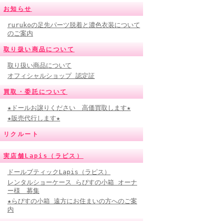
お知らせ
rurukoの足先パーツ脱着と濃色衣装について
のご案内
取り扱い商品について
取り扱い商品について
オフィシャルショップ 認定証
買取・委託について
★ドールお譲りください 高価買取します★
★販売代行します★
リクルート
実店舗Lapis（ラピス）
ドールブティックLapis（ラピス）
レンタルショーケース らぴすの小箱 オーナ
ー様 募集
★らぴすの小箱 遠方にお住まいの方へのご案
内