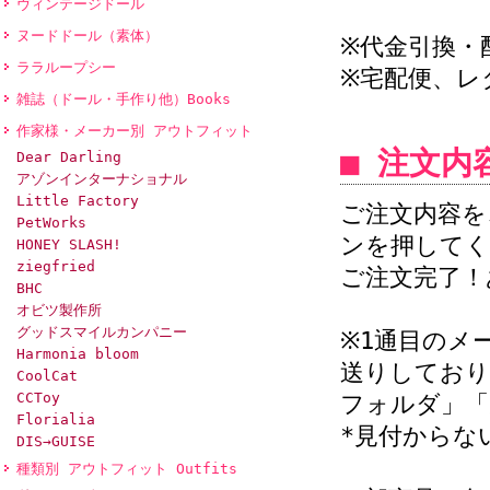
ヴィンテージドール
ヌードドール（素体）
※代金引換・
ララループシー
※宅配便、レ
雑誌（ドール・手作り他）Books
作家様・メーカー別 アウトフィット
■ 注文
Dear Darling
アゾンインターナショナル
Little Factory
ご注文内容を
PetWorks
ンを押してく
HONEY SLASH!
ziegfried
ご注文完了！
BHC
オビツ製作所
グッドスマイルカンパニー
※1通目のメ
Harmonia bloom
送りしており
CoolCat
CCToy
フォルダ」「
Florialia
*見付からな
DIS→GUISE
種類別 アウトフィット Outfits