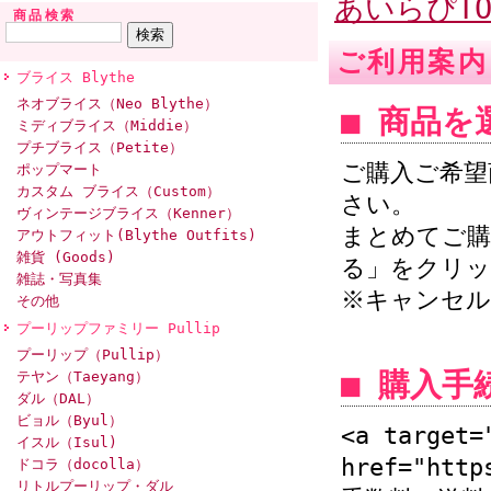
あいらぴTO
商品検索
ご利用案内
ブライス Blythe
ネオブライス（Neo Blythe）
■ 商品
ミディブライス（Middie）
プチブライス（Petite）
ご購入ご希望
ポップマート
カスタム ブライス（Custom）
さい。
ヴィンテージブライス（Kenner）
まとめてご購
アウトフィット(Blythe Outfits)
雑貨 (Goods)
る」をクリ
雑誌・写真集
※キャンセル
その他
プーリップファミリー Pullip
プーリップ（Pullip）
■ 購入
テヤン（Taeyang）
ダル（DAL）
ビョル（Byul）
<a target=
イスル（Isul)
href="http
ドコラ（docolla）
リトルプーリップ・ダル