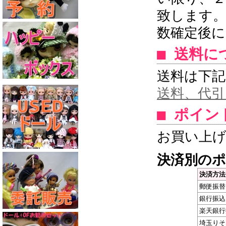
致します
数確定後に
■ 送料に
送料は下
送料、代引
■ ポイン
お買い上
決済別の
決済方法
郵便振替
銀行振込
楽天銀行
埼玉りそ