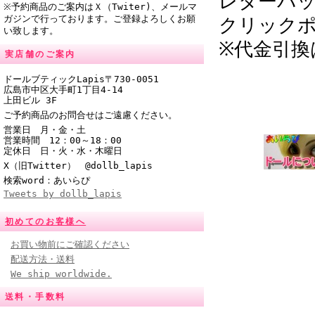
レターパ
※予約商品のご案内はＸ（Twiter)、メールマ
ガジンで行っております。ご登録よろしくお願
クリック
い致します。
※代金引換
実店舗のご案内
ドールブティックLapis〒730-0051
広島市中区大手町1丁目4-14
上田ビル 3F
ご予約商品のお問合せはご遠慮ください。
営業日 月・金・土
営業時間
12：00～18：00
定休日 日・火・水・木曜日
X（旧Twitter） @
dollb_lapis
検索word：あいらぴ
Tweets by dollb_lapis
初めてのお客様へ
お買い物前にご確認ください
配送方法・送料
We ship worldwide.
送料・手数料