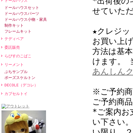
*出荷後の
ドールハウス
ドールハウスセット
せていた
ドールハウスパーツ
ドールハウス小物・家具
制作キット
★クレジッ
フレームキット
テディベア
お買い上げ
委託販売
方法は基本
らぴすのこばこ
けます。 
リーメント
あんしん
ぷちサンプル
ポーズスケルトン
DECOLE（デコレ）
※ご予約
カプセルトイ
ご予約商
*ご案内お
い下さい。
い限り、