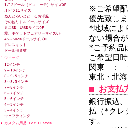
1/12ドール（ピコニーモ）サイズOF
※ご希望配
オビツ11サイズ
ねんどろいどどーるお洋服
優先致し
その他リトルドールサイズ
*地域によ
ミニSD、幼SDサイズOF
愛、ポケットフェアリーサイズOF
ない場合
45～50cmドールサイズOF
ドレスキット
*ご予約品
ドール用資材
ご希望日
ウィッグ
12インチ
関東 ： 
9～10インチ
東北・北海
8～9.5インチ
8～8.5インチ
■ お支払
7～8インチ
6～7インチ
5～6インチ
銀行振込、
4～5インチ
払（*クレ
3～4インチ
ウェフティング
す。
カスタム用品 For Custom