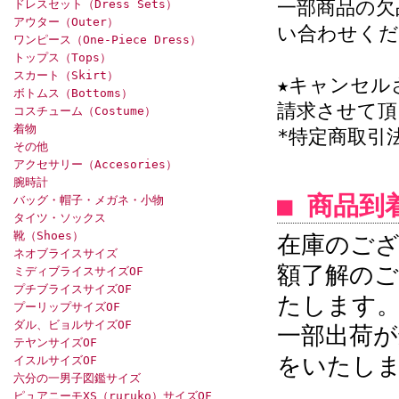
一部商品の欠
ドレスセット（Dress Sets）
アウター（Outer）
い合わせくだ
ワンピース（One-Piece Dress）
トップス（Tops）
スカート（Skirt）
★キャンセル
ボトムス（Bottoms）
請求させて頂
コスチューム（Costume）
着物
*特定商取引
その他
アクセサリー（Accesories）
腕時計
■ 商品到
バッグ・帽子・メガネ・小物
タイツ・ソックス
靴（Shoes）
在庫のござ
ネオブライスサイズ
額了解のご
ミディブライスサイズOF
プチブライスサイズOF
たします
プーリップサイズOF
ダル、ビョルサイズOF
一部出荷
テヤンサイズOF
をいたし
イスルサイズOF
六分の一男子図鑑サイズ
ピュアニーモXS（ruruko）サイズOF