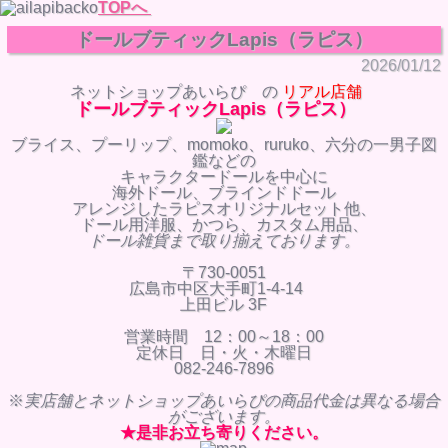
TOPへ
ドールブティックLapis（ラピス）
2026/01/12
ネットショップあいらぴ の
リアル店舗
ドールブティックLapis（ラピス）
ブライス、プーリップ、momoko、ruruko、六分の一男子図
鑑などの
キャラクタードールを中心に
海外ドール、ブラインドドール
アレンジしたラピスオリジナルセット他、
ドール用洋服、かつら、カスタム用品、
ドール雑貨まで取り揃えております。
〒730-0051
広島市中区大手町
1-4-14
上田ビル 3F
営業時間 12：00～18：00
定休日 日・火・木曜日
082-246-7896
※
実店舗とネットショップあいらぴの商
品代金は異なる場合
がござい
ます。
★是非お立ち寄りください。