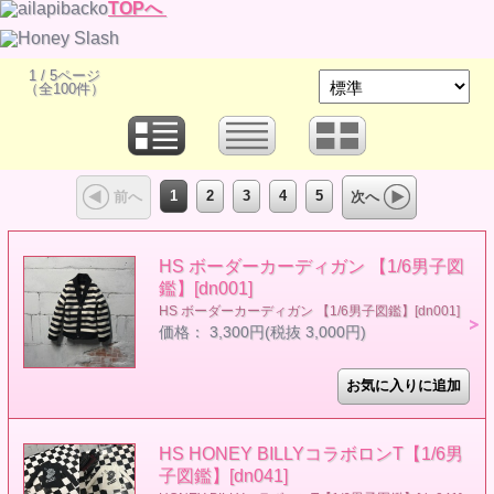
TOPへ
1 / 5ページ
（全100件）
1
2
3
4
5
前へ
次へ
HS ボーダーカーディガン 【1/6男子図
鑑】[dn001]
HS ボーダーカーディガン 【1/6男子図鑑】[dn001]
価格： 3,300円(税抜 3,000円)
HS HONEY BILLYコラボロンT【1/6男
子図鑑】[dn041]