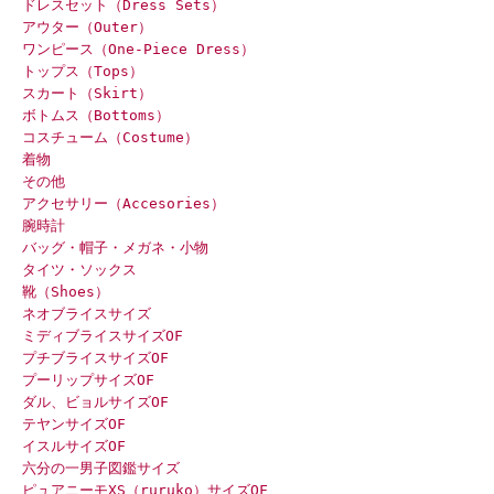
ドレスセット（Dress Sets）
アウター（Outer）
ワンピース（One-Piece Dress）
トップス（Tops）
スカート（Skirt）
ボトムス（Bottoms）
コスチューム（Costume）
着物
その他
アクセサリー（Accesories）
腕時計
バッグ・帽子・メガネ・小物
タイツ・ソックス
靴（Shoes）
ネオブライスサイズ
ミディブライスサイズOF
プチブライスサイズOF
プーリップサイズOF
ダル、ビョルサイズOF
テヤンサイズOF
イスルサイズOF
六分の一男子図鑑サイズ
ピュアニーモXS（ruruko）サイズOF