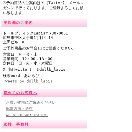
※予約商品のご案内はＸ（Twiter)、メールマ
ガジンで行っております。ご登録よろしくお願
い致します。
実店舗のご案内
ドールブティックLapis〒730-0051
広島市中区大手町1丁目4-14
上田ビル 3F
ご予約商品のお問合せはご遠慮ください。
営業日 月・金・土
営業時間
12：00～18：00
定休日 日・火・水・木曜日
X（旧Twitter） @
dollb_lapis
検索word：あいらぴ
Tweets by dollb_lapis
初めてのお客様へ
お買い物前にご確認ください
配送方法・送料
We ship worldwide.
送料・手数料