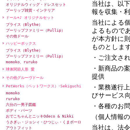
当社は、以
オリジナルウィッグ・ドレスセット
プーリップ雑貨・インテリア
報を収集・
ドール+♪ オリジナルセット
当社による
ブライス（Blythe）
よるもので
プーリップファミリー（Pullip）
その他ドール
が本方針に
ハッピーボックス
ものとしま
ブライス（Blythe）
プーリップファミリー（Pullip）
・ご注文さ
momoko、ruruko
・新商品の
球体関節人形 愛
提供
その他グルーヴドール
・業務遂行
PetWorks（ペットワークス）･Sekiguchi
momoko
びサービス
ruruko
六分の一男子図鑑
・各種のお
ボディ・パーツ
（個人情報
おでこちゃんとニッキOdeco & Nikki
うさぎぃ・ジョシィ・ひつじぃ・くまボーロ
当社は、法
アウトフィット