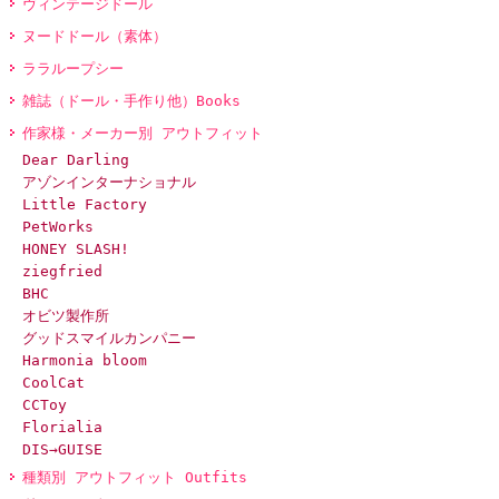
ヴィンテージドール
ヌードドール（素体）
ララループシー
雑誌（ドール・手作り他）Books
作家様・メーカー別 アウトフィット
Dear Darling
アゾンインターナショナル
Little Factory
PetWorks
HONEY SLASH!
ziegfried
BHC
オビツ製作所
グッドスマイルカンパニー
Harmonia bloom
CoolCat
CCToy
Florialia
DIS→GUISE
種類別 アウトフィット Outfits