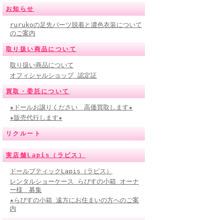
お知らせ
rurukoの足先パーツ脱着と濃色衣装について
のご案内
取り扱い商品について
取り扱い商品について
オフィシャルショップ 認定証
買取・委託について
★ドールお譲りください 高価買取します★
★販売代行します★
リクルート
実店舗Lapis（ラピス）
ドールブティックLapis（ラピス）
レンタルショーケース らぴすの小箱 オーナ
ー様 募集
★らぴすの小箱 遠方にお住まいの方へのご案
内