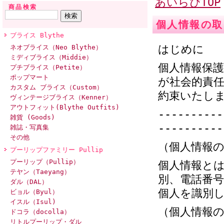
あいらぴTOP
商品検索
個人情報の取
ブライス Blythe
はじめに
ネオブライス（Neo Blythe）
ミディブライス（Middie）
個人情報保
プチブライス（Petite）
ポップマート
が社会的責
カスタム ブライス（Custom）
約束いたし
ヴィンテージブライス（Kenner）
アウトフィット(Blythe Outfits)
----------
雑貨 (Goods)
----------
雑誌・写真集
その他
（個人情報
プーリップファミリー Pullip
プーリップ（Pullip）
個人情報と
テヤン（Taeyang）
別、電話番
ダル（DAL）
個人を識別
ビョル（Byul）
イスル（Isul)
（個人情報
ドコラ（docolla）
リトルプーリップ・ダル