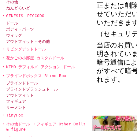
その他
正または削
ねんどろいど
せていただ
GENESIS PICCODO
いただきま
ドール
ボディ・パーツ
（セキュリ
ウィッグ
アウトフィット・その他
当店のお買
リビングデッドドール
明されていま
花かごの小部屋 カスタムドール
暗号通信に
KEMO デフォルメ アクション ドール
がすべて暗
ブラインドボックス Blind Box
れます。
ブラインドドール
ブラインドプラッシュドール
アウトフィット
フィギュア
リーメント
TinyFox
その他ドール ・フィギュア Other Dolls
& figure