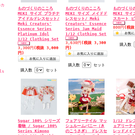
ルカ
ものづくりのこころ
ものづくりのこころ
ものづくり
MEKI サイズ プラチナ
MEKI サイズ メイドド
MEKI サ
アイドルドレスセット/
レスセット/ Meki
スカート 
Meki Creators'
Creators' Essence
800円
(税抜
Essence Series
Series Jam Maid
Platinum Idol
1/12 Clothing Set
1/12 Clothing Set
3,630円
(税抜 3,300
購入数
3,300円
(税抜 3,000
円)
円)
購入数
セット
購入数
セット
ls
Sugar 100% シリーズ
フェアリーテイル マッ
1/12 ド
着物 / Sugar 100%
シュルームバニー（き
ェアリーテ
Series Kimono
のこうさぎ） ドレスセ
レッドメイプ