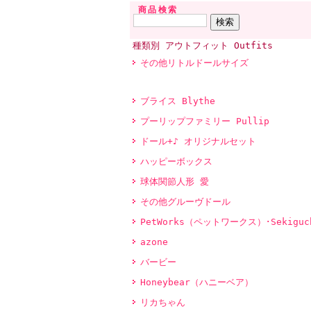
商品検索
種類別 アウトフィット Outfits
その他リトルドールサイズ
ブライス Blythe
プーリップファミリー Pullip
ドール+♪ オリジナルセット
ハッピーボックス
球体関節人形 愛
その他グルーヴドール
PetWorks（ペットワークス）･Sekiguc
azone
バービー
Honeybear（ハニーベア）
リカちゃん