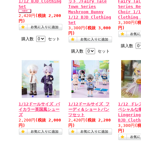
1/12 BJD Clothing
ット /Fairy Tale
Fairy Tal
Set
Town Series
Series Re
Mushroom Bunny
Choir 1/1
2,420円
(税抜 2,200
1/12 BJD Clothing
Clothing 
円)
Set
3,300円
(税
3,300円
(税抜 3,000
円)
円)
購入数
セット
購入数
購入数
セット
1/12ドールサイズ バ
1/12ドールサイズ フ
1/12 ド
イカラー英国風シュー
ーディ＆ショートパン
ペシャルな欄
ズ
ツセット
Lingering
2,200円
(税抜 2,000
2,420円
(税抜 2,200
BJD Cloth
円)
円)
3,300円
(税
円)