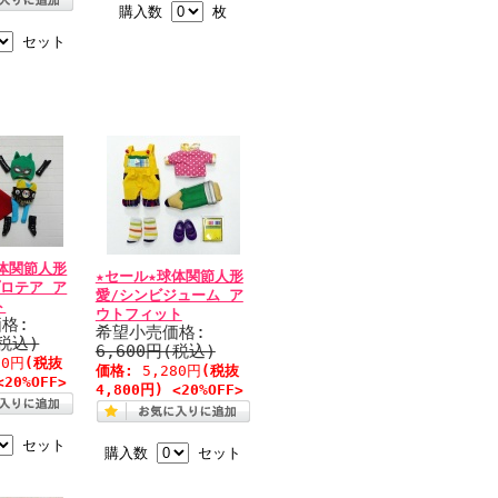
購入数
枚
セット
体関節人形
★セール★球体関節人形
ロテア ア
愛/シンビジューム ア
ト
ウトフィット
格:
希望小売価格:
(税込)
6,600円(税込)
80円
(税抜
価格:
5,280円
(税抜
<20%OFF>
4,800円) <20%OFF>
セット
購入数
セット