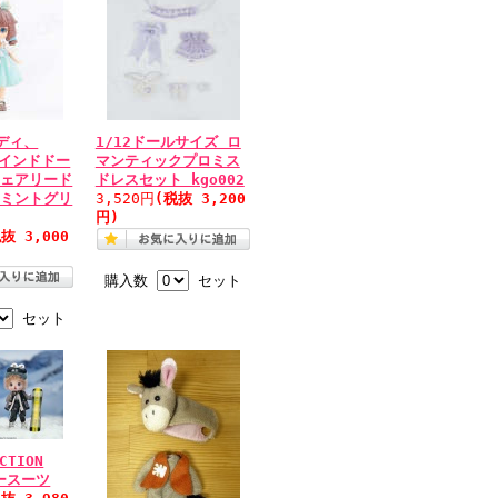
ディ、
1/12ドールサイズ ロ
ラインドドー
マンティックプロミス
フェアリード
ドレスセット kgo002
 ミントグリ
3,520円
(税抜 3,200
円)
抜 3,000
購入数
セット
セット
CTION
キースーツ