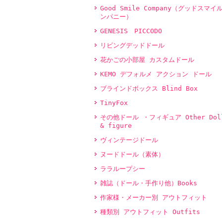
Good Smile Company（グッドスマイ
ンパニー）
GENESIS PICCODO
リビングデッドドール
花かごの小部屋 カスタムドール
KEMO デフォルメ アクション ドール
ブラインドボックス Blind Box
TinyFox
その他ドール ・フィギュア Other Dol
& figure
ヴィンテージドール
ヌードドール（素体）
ララループシー
雑誌（ドール・手作り他）Books
作家様・メーカー別 アウトフィット
種類別 アウトフィット Outfits