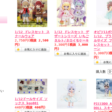
1/12 ドレスセット ス
1/12 ドレスセット デ
オビツ11ボ
クールウェア
ザートシリーズ いちご
1/12、ブ
2,750円
(税抜 2,500
タルト/タロイモケーキ
ルサイズ 
円)
3,300円
(税抜 3,000
レスセット
円)
ーン
3,300円
(税
円)
購入数
けい
1/12ドールサイズ ソ
ックス kgo001
PICCODO A
440円
(税抜 400円)
DOLL ス