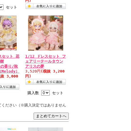
円)
セット
レスセット 花
1/12 ドレスセット フ
桂樹
ェアリーテールタウン
）の香り/秋
アリスの夢
Melody）
3,520円
(税抜 3,200
抜 3,000
円)
購入数
セット
てください（※購入決定ではありません