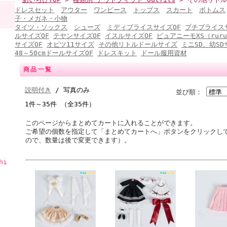
ドレスセット
アウター
ワンピース
トップス
スカート
ボトムス
子・メガネ・小物
タイツ・ソックス
シューズ
ミディブライスサイズOF
プチブライス
ルサイズOF
テヤンサイズOF
イスルサイズOF
ピュアニーモXS（ruru
サイズOF
オビツ11サイズ
その他リトルドールサイズ
ミニSD、幼SD
48～50cmドールサイズOF
ドレスキット
ドール服用資材
商品一覧
説明付き
/ 写真のみ
並び順：
1件～35件 （全35件）
このページからまとめてカートに入れることができます。
ご希望の個数を指定して「まとめてカートへ」ボタンをクリックし
ので、数量は後で変更できます）。
hi