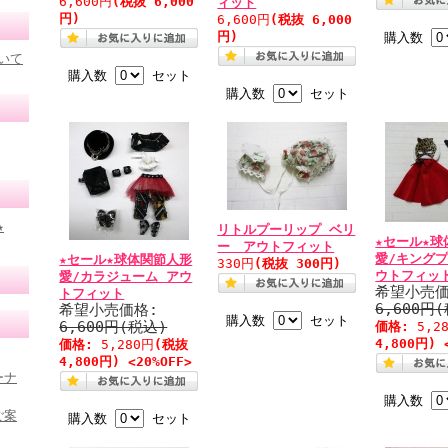
6,600円
(税抜 6,000
ィット
円)
6,600円
(税抜 6,000
円)
購入数
いて
購入数
セット
購入数
セット
★
リトルプーリップ ベリ
★セール★球
ー アウトフィット
愛/キングプ
★セール★球体関節人形
330円
(税抜 300円)
ウトフィッ
愛/カラジューム アウ
希望小売価
トフィット
6,600円
希望小売価格:
購入数
セット
6,600円(税込)
価格:
5,2
4,800円) 
価格:
5,280円
(税抜
4,800円) <20%OFF>
ーナ
購入数
ご案
購入数
セット