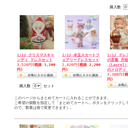
購入数
1/12 クリスマスキャ
1/12 水玉スカートフ
1/12 ド
ンディ ドレスセット
ェアリードレスセット
の言葉 月
3,520円
(税抜 3,200
2,420円
(税抜 2,200
（Laurel
円)
円)
のメロディ（
3,300円
(税
円)
購入数
セット
このページからまとめてカートに入れることができます。
ご希望の個数を指定して「まとめてカートへ」ボタンをクリックし
ので、数量は後で変更できます）。