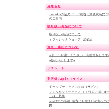
お知らせ
rurukoの足先パーツ脱着と濃色衣装につ
のご案内
取り扱い商品について
取り扱い商品について
オフィシャルショップ 認定証
買取・委託について
★ドールお譲りください 高価買取します
★販売代行します★
リクルート
実店舗Lapis（ラピス）
ドールブティックLapis（ラピス）
レンタルショーケース らぴすの小箱 オ
ー様 募集
★らぴすの小箱 遠方にお住まいの方への
内