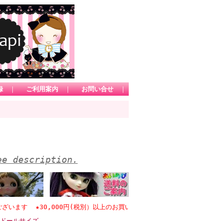
録
｜
ご利用案内
｜
お問い合せ
｜
ee description.
 ★30,000円(税別）以上のお買い物で日本国内送料無料 *1カートにて
ルドールサイズ