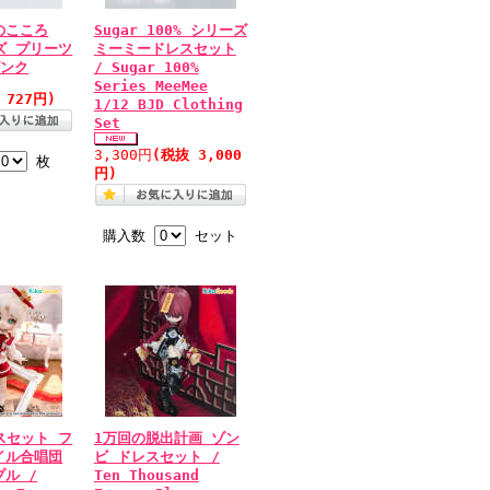
のこころ
Sugar 100% シリーズ
イズ プリーツ
ミーミードレスセット
ピンク
/ Sugar 100%
Series MeeMee
 727円)
1/12 BJD Clothing
Set
3,300円
(税抜 3,000
枚
円)
購入数
セット
レスセット フ
1万回の脱出計画 ゾン
イル合唱団
ビ ドレスセット /
ル /
Ten Thousand