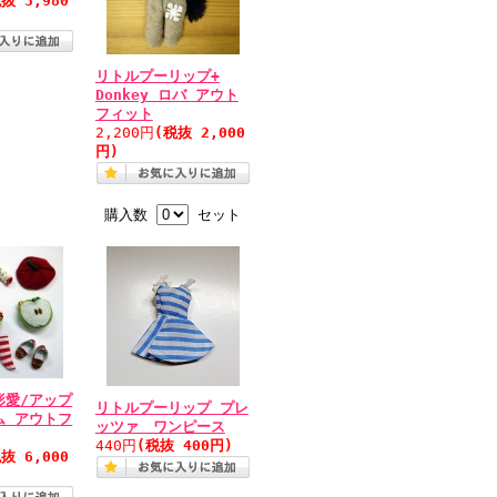
抜 3,980
リトルプーリップ+
Donkey ロバ アウト
フィット
2,200円
(税抜 2,000
円)
購入数
セット
形愛/アップ
リトルプーリップ プレ
ム アウトフ
ッツァ ワンピース
440円
(税抜 400円)
抜 6,000