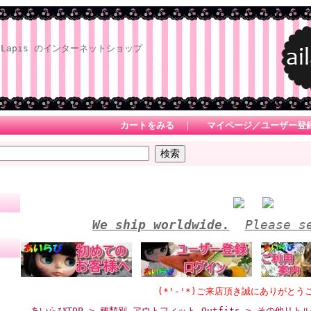
Lapis のインターネットショップ
カートをみる
｜
マイページ／ユーザー登
We ship worldwide.
Please s
(*'-'*)ご来店頂き誠にありがとうございます
あいらぴTOP
>
種類別 アウトフィット Outfits
> その他リト