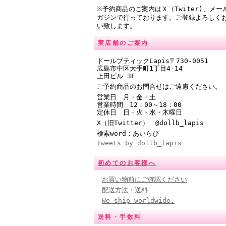
※予約商品のご案内はＸ（Twiter)、メー
ガジンで行っております。ご登録よろしく
い致します。
実店舗のご案内
ドールブティックLapis〒730-0051
広島市中区大手町1丁目4-14
上田ビル 3F
ご予約商品のお問合せはご遠慮ください。
営業日 月・金・土
営業時間
12：00～18：00
定休日 日・火・水・木曜日
X（旧Twitter） @
dollb_lapis
検索word：あいらぴ
Tweets by dollb_lapis
初めてのお客様へ
お買い物前にご確認ください
配送方法・送料
We ship worldwide.
送料・手数料