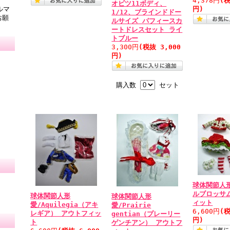
4,378円
(税
オビツ11ボディ、
円)
ルマ
1/12、ブラインドドー
お願
ルサイズ パフィースカ
ートドレスセット ライ
トブルー
3,300円
(税抜 3,000
円)
購入数
セット
球体関節人
ルブロッサ
球体関節人形
球体関節人形
ィット
愛/Aquilegia（アキ
愛/Prairie
6,600円
(税
レギア） アウトフィッ
gentian（プレーリー
円)
ト
ゲンチアン） アウトフ