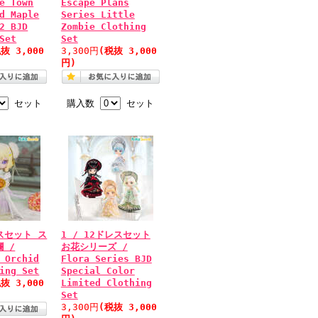
e Town
Escape Plans
d Maple
Series Little
2 BJD
Zombie Clothing
Set
Set
抜 3,000
3,300円
(税抜 3,000
円)
セット
購入数
セット
レスセット ス
1 / 12ドレスセット
 /
お花シリーズ /
 Orchid
Flora Series BJD
ing Set
Special Color
抜 3,000
Limited Clothing
Set
3,300円
(税抜 3,000