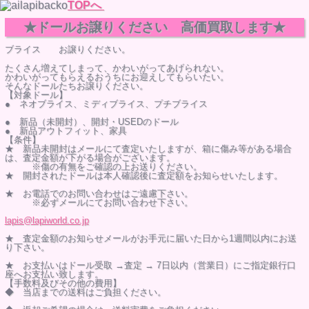
TOPへ
★ドールお譲りください 高価買取します★
ブライス お譲りください。
たくさん増えてしまって、かわいがってあげられない。
かわいがってもらえるおうちにお迎えしてもらいたい。
そんなドールたちお譲りください。
【対象ドール】
● ネオブライス、ミディブライス、プチブライス
● 新品（未開封）、開封・USEDのドール
● 新品アウトフィット、家具
【条件】
★ 新品未開封はメールにて査定いたしますが、箱に傷み等がある場合
は、査定金額が下がる場合がございます。
※傷の有無をご確認の上お送りください。
★ 開封されたドールは本人確認後に査定額をお知らせいたします。
★ お電話でのお問い合わせはご遠慮下さい。
※必ずメールにてお問い合わせ下さい。
lapis@lapiworld.co.jp
★ 査定金額のお知らせメールがお手元に届いた日から1週間以内にお送
り下さい。
★ お支払いはドール受取 →査定 → 7日以内（営業日）にご指定銀行口
座へお支払い致します。
【手数料及びその他の費用】
◆
当店までの送料はご負担ください。