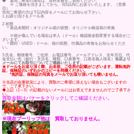
◆ 返却ご希望の場合は、送料実費をご負担ください。
※ ご連絡を頂きましてから、3日以内にお送りいたします。（営業
日）
売却ご希望の方は下記内容をメールにてお知らせ下さい。
1.お譲り頂けるドール名
2.状態
＊新品未開封：オリジナル箱の状態、オリジナル輸送箱の有無
※箱が傷んでいる場合は本人（ドール）確認後金額変更する場合がご
ざいます。
＊開封・USED：ドール、箱の状態、付属品の有無をお知らせくださ
い。
3.氏名、郵便番号、ご住所、お電話番号、メールアドレス、生年月日、代
金支払い先（銀行・支店名、種類、口座番号、口座名義人様名）
当店より
メールにてお取引についてご連絡いたします。
★ドールをお送り頂く際、お名前、ご住所の記載がございます、運転免許
証、保険証のいずれかのコピーを同梱ください。
*免許証、保険証の写真をメールでお送り頂いても構いません。
※当店の在庫状況により、買取のご希望に添えない場合もございますの
で、ご了承下さい。
◆上記（1～3）の記載のないメールにはお答えできませんのでご了承下さ
い。
買取金額はバナーをクリックしてご確認ください。
※現在プーリップ他は 買取しておりません。