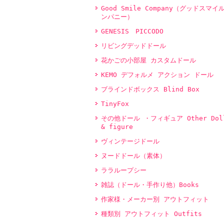
Good Smile Company（グッドスマイ
ンパニー）
GENESIS PICCODO
リビングデッドドール
花かごの小部屋 カスタムドール
KEMO デフォルメ アクション ドール
ブラインドボックス Blind Box
TinyFox
その他ドール ・フィギュア Other Dol
& figure
ヴィンテージドール
ヌードドール（素体）
ララループシー
雑誌（ドール・手作り他）Books
作家様・メーカー別 アウトフィット
種類別 アウトフィット Outfits