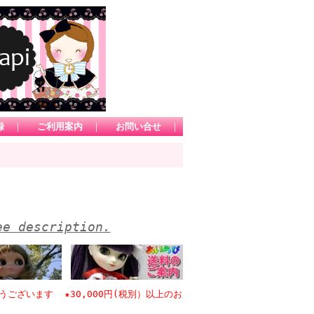
録
｜
ご利用案内
｜
お問い合せ
｜
ee description.
います ★30,000円(税別）以上のお買い物で日本国内送料無料 *1カー