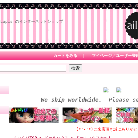
Lapis のインターネットショップ
カートをみる
｜
マイページ／ユーザー登
We ship worldwide.
Please s
(*'-'*)ご来店頂き誠にありがとうござ
あいらぴTOP
>
ドールハウス
> ドールハウスセット