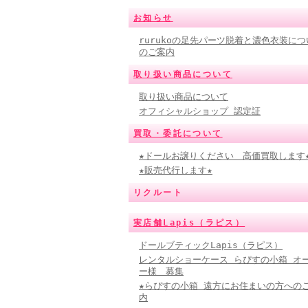
お知らせ
rurukoの足先パーツ脱着と濃色衣装につ
のご案内
取り扱い商品について
取り扱い商品について
オフィシャルショップ 認定証
買取・委託について
★ドールお譲りください 高価買取します
★販売代行します★
リクルート
実店舗Lapis（ラピス）
ドールブティックLapis（ラピス）
レンタルショーケース らぴすの小箱 オ
ー様 募集
★らぴすの小箱 遠方にお住まいの方への
内