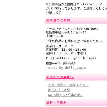
※予約商品のご案内はＸ（Twiter)、メー
ガジンで行っております。ご登録よろしく
い致します。
実店舗のご案内
ドールブティックLapis〒730-0051
広島市中区大手町1丁目4-14
上田ビル 3F
ご予約商品のお問合せはご遠慮ください。
営業日 月・金・土
営業時間
12：00～18：00
定休日 日・火・水・木曜日
X（旧Twitter） @
dollb_lapis
検索word：あいらぴ
Tweets by dollb_lapis
初めてのお客様へ
お買い物前にご確認ください
配送方法・送料
We ship worldwide.
送料・手数料