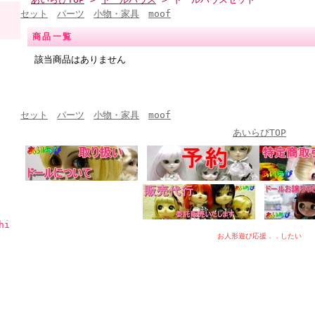
セット
パーツ
小物・家具
moof
商品一覧
該当商品はありません
セット
パーツ
小物・家具
moof
あいらぴTOP
hi
お人形遊び応援．．したい