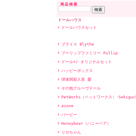
商品検索
ドールハウス
ドールハウスセット
ブライス Blythe
プーリップファミリー Pullip
ドール+♪ オリジナルセット
ハッピーボックス
球体関節人形 愛
その他グルーヴドール
PetWorks（ペットワークス）･Sekiguc
azone
バービー
Honeybear（ハニーベア）
リカちゃん