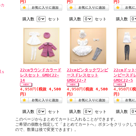
円)
円)
円)
ルカ
購入数
セット
購入数
セット
購入数
22cmラウンドカラード
22cmピンタックワンピ
22cmドッ
ls
レスセット GMDC22-
ースドレスセット
ンピースド
14
GMDC22-7
GMDC22-5
4,950円
(税抜 4,500
4,950円
(税抜 4,500
4,950円
(税
円)
円)
円)
購入数
セット
購入数
セット
購入数
このページからまとめてカートに入れることができます。
ご希望の個数を指定して「まとめてカートへ」ボタンをクリックし
ので、数量は後で変更できます）。