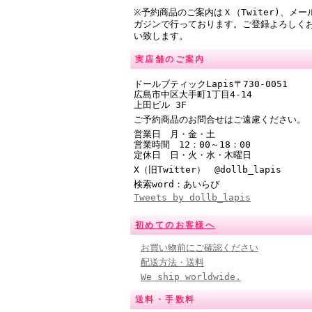
※予約商品のご案内はＸ（Twiter)、メー
ガジンで行っております。ご登録よろしく
い致します。
実店舗のご案内
ドールブティックLapis〒730-0051
広島市中区大手町1丁目4-14
上田ビル 3F
ご予約商品のお問合せはご遠慮ください。
営業日 月・金・土
営業時間
12：00～18：00
定休日 日・火・水・木曜日
X（旧Twitter） @
dollb_lapis
検索word：あいらぴ
Tweets by dollb_lapis
初めてのお客様へ
お買い物前にご確認ください
配送方法・送料
We ship worldwide.
送料・手数料