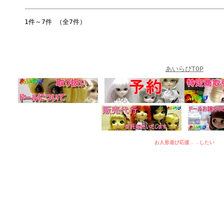
1件～7件 （全7件）
あいらぴTOP
お人形遊び応援．．したい