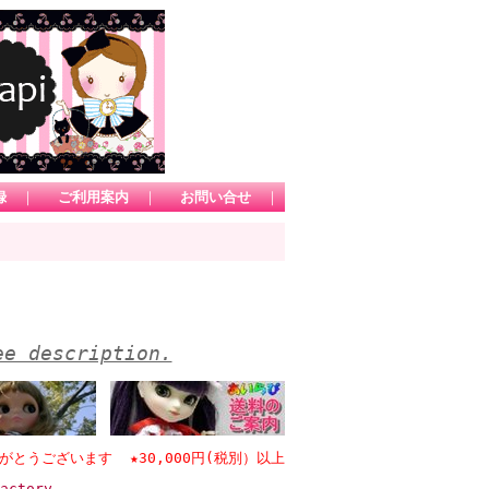
録
｜
ご利用案内
｜
お問い合せ
｜
ee description.
ございます ★30,000円(税別）以上のお買い物で日本国内送料無料 *1
actory