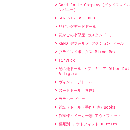
Good Smile Company（グッドスマイ
ンパニー）
GENESIS PICCODO
リビングデッドドール
花かごの小部屋 カスタムドール
KEMO デフォルメ アクション ドール
ブラインドボックス Blind Box
TinyFox
その他ドール ・フィギュア Other Dol
& figure
ヴィンテージドール
ヌードドール（素体）
ララループシー
雑誌（ドール・手作り他）Books
作家様・メーカー別 アウトフィット
種類別 アウトフィット Outfits