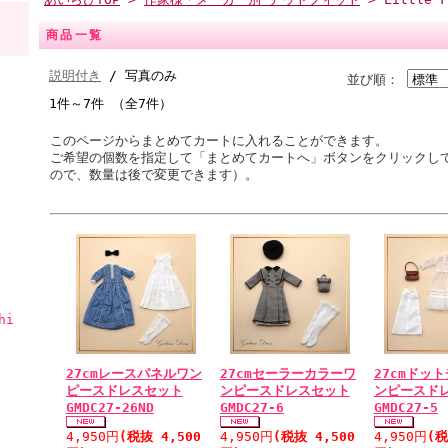
商品一覧
説明付き
/ 写真のみ
並び順：
1件～7件 （全7件）
このページからまとめてカートに入れることができます。
ご希望の個数を指定して「まとめてカートへ」ボタンをクリックし
ので、数量は後で変更できます）。
hi
27cmレースパネルワン
27cmセーラーカラーワ
27cmドッ
ピースドレスセット
ンピースドレスセット
ンピースド
GMDC27-26ND
GMDC27-6
GMDC27-5
4,950円
(税抜 4,500
4,950円
(税抜 4,500
4,950円
(税