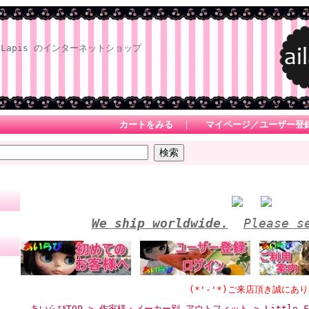
Lapis のインターネットショップ
カートをみる
｜
マイページ／ユーザー登
We ship worldwide.
Please s
(*'-'*)ご来店頂き誠にありがとう
あいらぴTOP
>
作家様・メーカー別 アウトフィット
> Little F