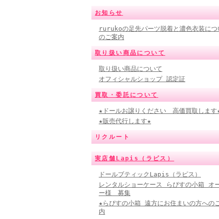
お知らせ
rurukoの足先パーツ脱着と濃色衣装につ
のご案内
取り扱い商品について
取り扱い商品について
オフィシャルショップ 認定証
買取・委託について
★ドールお譲りください 高価買取します
★販売代行します★
リクルート
実店舗Lapis（ラピス）
ドールブティックLapis（ラピス）
レンタルショーケース らぴすの小箱 オ
ー様 募集
★らぴすの小箱 遠方にお住まいの方への
内