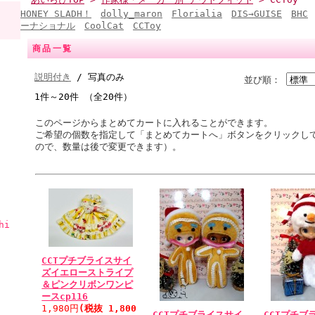
HONEY SLADH！
dolly_maron
Florialia
DIS→GUISE
BHC
ーナショナル
CoolCat
CCToy
商品一覧
説明付き
/ 写真のみ
並び順：
1件～20件 （全20件）
このページからまとめてカートに入れることができます。
ご希望の個数を指定して「まとめてカートへ」ボタンをクリックし
ので、数量は後で変更できます）。
hi
CCTプチブライスサイ
ズイエローストライプ
＆ピンクリボンワンピ
ースcp116
1,980円
(税抜 1,800
CCTプチブライスサイ
CCTプチブ