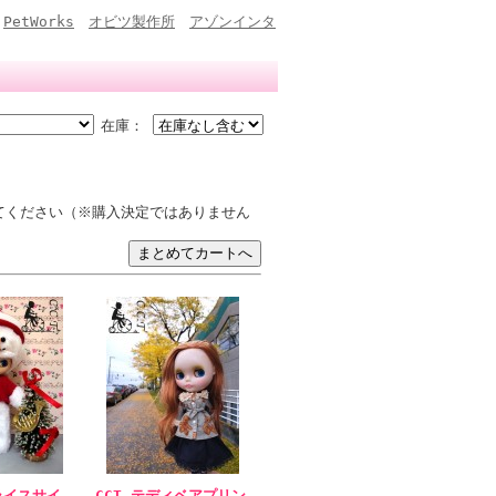
PetWorks
オビツ製作所
アゾンインタ
在庫：
てください（※購入決定ではありません
ライスサイ
CCT テディベアプリン