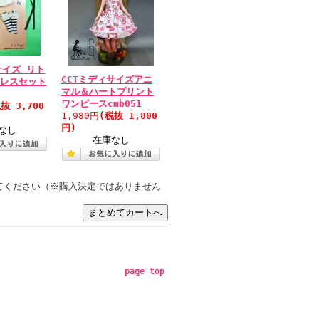
サイズ リト
CCTミディサイズアニ
ドレスセット
マル＆ハートプリント
ワンピースcmb051
抜 3,700
1,980円
(税抜 1,800
円)
なし
在庫なし
てください（※購入決定ではありません
page top