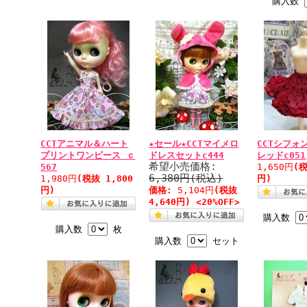
購入数
CCTアニマル＆ハート
★セール★CCTマイメロ
CCTシフォ
プリントワンピース ｃ
ドレスセットc444
レッドc051
希望小売価格:
567
1,650円
(税
6,380円(税込)
1,980円
(税抜 1,800
円)
円)
価格:
5,104円
(税抜
4,640円) <20%OFF>
購入数
購入数
枚
購入数
セット