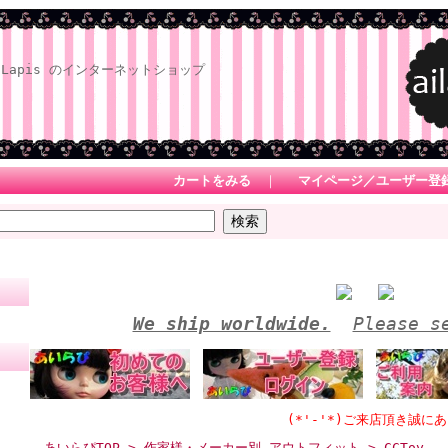
Lapis のインターネットショップ
カートをみる
｜
マイページ／ユーザー登
We ship worldwide.
Please s
(*'-'*)ご来店頂き誠にありがとう
あいらぴTOP
>
作家様・メーカー別 アウトフィット
> CCToy