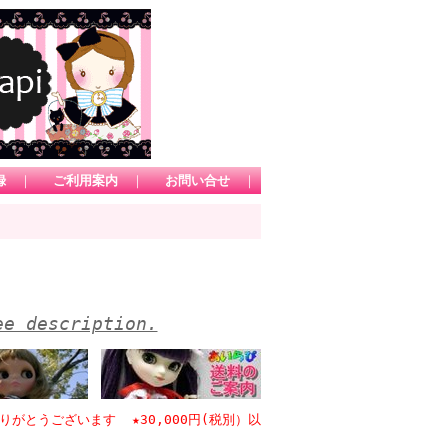
録
｜
ご利用案内
｜
お問い合せ
｜
ee description.
ございます ★30,000円(税別）以上のお買い物で日本国内送料無料 *