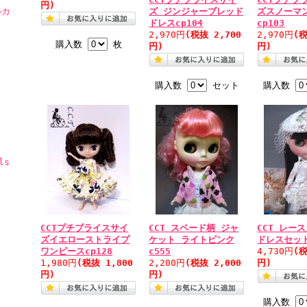
円)
ルカ
ズ ジンジャーブレッド
ズスノーマ
ドレスcp104
cp103
2,970円
(税抜 2,700
2,970円
(税
購入数
枚
円)
円)
購入数
セット
購入数
ls
CCTプチブライスサイ
CCT スペード柄 ジャ
CCT レー
ズイエローストライプ
ケット ライトピンク
ドレスセット
ワンピースcp128
c555
4,730円
(税
1,980円
(税抜 1,800
2,200円
(税抜 2,000
円)
円)
円)
購入数