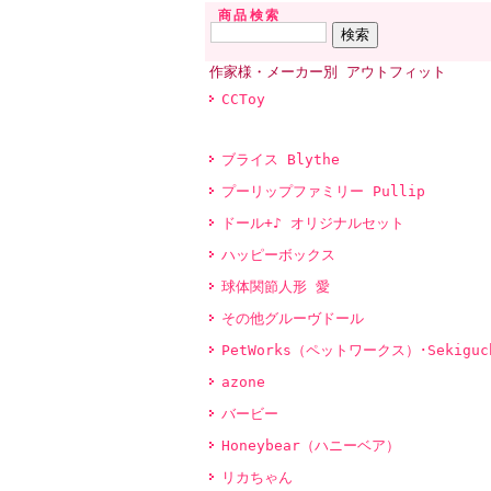
商品検索
作家様・メーカー別 アウトフィット
CCToy
ブライス Blythe
プーリップファミリー Pullip
ドール+♪ オリジナルセット
ハッピーボックス
球体関節人形 愛
その他グルーヴドール
PetWorks（ペットワークス）･Sekiguc
azone
バービー
Honeybear（ハニーベア）
リカちゃん