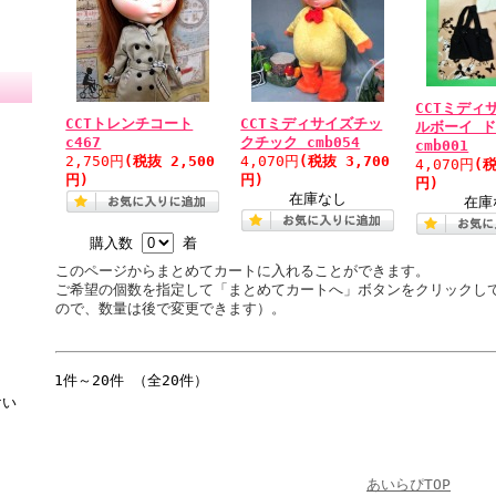
CCTミディ
CCTトレンチコート
CCTミディサイズチッ
ルボーイ 
c467
クチック cmb054
cmb001
2,750円
(税抜 2,500
4,070円
(税抜 3,700
4,070円
(税
円)
円)
円)
在庫なし
在庫
購入数
着
このページからまとめてカートに入れることができます。
ご希望の個数を指定して「まとめてカートへ」ボタンをクリックし
ので、数量は後で変更できます）。
1件～20件 （全20件）
けい
あいらぴTOP