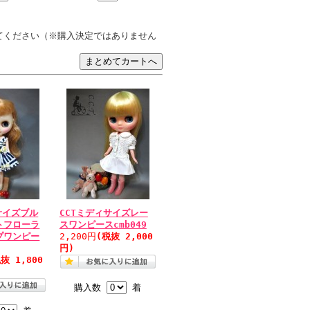
てください（※購入決定ではありません
サイズブル
CCTミディサイズレー
トフローラ
スワンピースcmb049
プワンピー
2,200円
(税抜 2,000
円)
抜 1,800
購入数
着