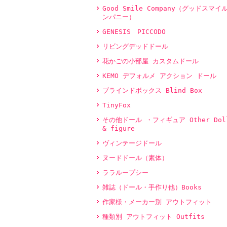
Good Smile Company（グッドスマイ
ンパニー）
GENESIS PICCODO
リビングデッドドール
花かごの小部屋 カスタムドール
KEMO デフォルメ アクション ドール
ブラインドボックス Blind Box
TinyFox
その他ドール ・フィギュア Other Dol
& figure
ヴィンテージドール
ヌードドール（素体）
ララループシー
雑誌（ドール・手作り他）Books
作家様・メーカー別 アウトフィット
種類別 アウトフィット Outfits