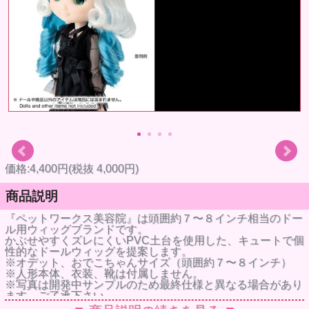
価格:4,400円(税抜 4,000円)
商品説明
『ペットワークス美容院』は頭囲約７〜８インチ相当のドー
ル用ウィッグブランドです。
かぶせやすくズレにくいPVC土台を使用した、キュートで個
性的なドールウィッグを提案します。
※オデット、おでこちゃんサイズ（頭囲約７〜８インチ）
※人形本体、衣装、靴は付属しません。
※写真は開発中サンプルのため最終仕様と異なる場合があり
ます。ご了承下さい。
※写真はできるだけ現物の色に近いように心がけております