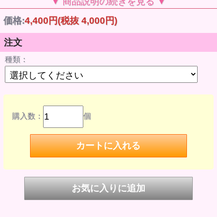
▼ 商品説明の続きを見る ▼
が、ディスプレイの差などにより若干現物と違う色に見える
こともあります。
価格:
4,400円
(税抜 4,000円)
※手作業での植毛・ヘアカットのため、同一商品でも多少の
違いがあり、左右非対称です。不良ではありません。
※高温になる場所には置かないで下さい。変形のおそれがあ
注文
ります。
※ウィッグキャップの色は予告なく変更される場合がありま
種類：
す。
※商品到着後、すぐに中身をご確認下さい。
※対象年齢15歳以上 。
商品仕様
発売時期 2026年3月発売予定
品番 4726015
JAN 4571239257443
商品名 ジェリーフィッシュウィッグ ホワイト×ブルー
購入数：
個
色 ホワイト×ブルー
品番 4726016
JAN 4571239257450
商品名 ジェリーフィッシュウィッグ ホワイト×シュガーピ
ンクミックス
色 ホワイト×シュガーピンクミックス
品番 4726017
JAN 4571239257467
商品名 ジェリーフィッシュウィッグ ペールブロンド
色 ペールブロンド
素材 PVC、他
製作国 MADE IN JAPAN
サイズ おでこちゃん、オデット、頭囲約７〜８インチ相当