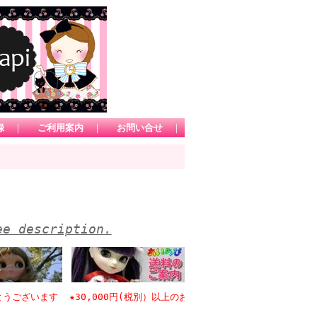
録
｜
ご利用案内
｜
お問い合せ
｜
ee description.
います ★30,000円(税別）以上のお買い物で日本国内送料無料 *1カ