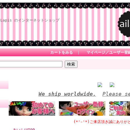
Lapis のインターネットショップ
カートをみる
｜
マイページ／ユーザー登
We ship worldwide.
Please s
(*'-'*)ご来店頂き誠にありがとうござ
あいらぴTOP