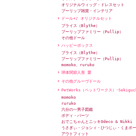
オリジナルウィッグ・ドレスセット
プーリップ雑貨・インテリア
ドール+♪ オリジナルセット
ブライス（Blythe）
プーリップファミリー（Pullip）
その他ドール
ハッピーボックス
ブライス（Blythe）
プーリップファミリー（Pullip）
momoko、ruruko
球体関節人形 愛
その他グルーヴドール
PetWorks（ペットワークス）･Sekiguc
momoko
ruruko
六分の一男子図鑑
ボディ・パーツ
おでこちゃんとニッキOdeco & Nikki
うさぎぃ・ジョシィ・ひつじぃ・くまボ
アウトフィット