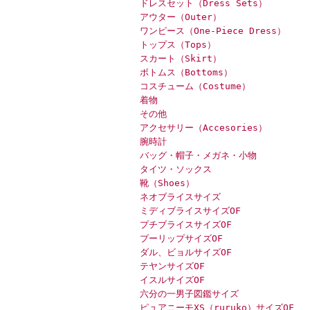
ドレスセット（Dress Sets）
アウター（Outer）
ワンピース（One-Piece Dress）
トップス（Tops）
スカート（Skirt）
ボトムス（Bottoms）
コスチューム（Costume）
着物
その他
アクセサリー（Accesories）
腕時計
バッグ・帽子・メガネ・小物
タイツ・ソックス
靴（Shoes）
ネオブライスサイズ
ミディブライスサイズOF
プチブライスサイズOF
プーリップサイズOF
ダル、ビョルサイズOF
テヤンサイズOF
イスルサイズOF
六分の一男子図鑑サイズ
ピュアニーモXS（ruruko）サイズOF