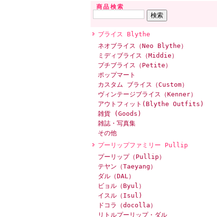
商品検索
ブライス Blythe
ネオブライス（Neo Blythe）
ミディブライス（Middie）
プチブライス（Petite）
ポップマート
カスタム ブライス（Custom）
ヴィンテージブライス（Kenner）
アウトフィット(Blythe Outfits)
雑貨 (Goods)
雑誌・写真集
その他
プーリップファミリー Pullip
プーリップ（Pullip）
テヤン（Taeyang）
ダル（DAL）
ビョル（Byul）
イスル（Isul)
ドコラ（docolla）
リトルプーリップ・ダル