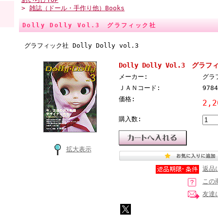
>
雑誌（ドール・手作り他）Books
Dolly Dolly Vol.3 グラフィック社
グラフィック社 Dolly Dolly vol.3
Dolly Dolly Vol.3 グラ
メーカー:
グラ
ＪＡＮコード:
9784
価格:
2,
購入数:
拡大表示
返品
この
友達