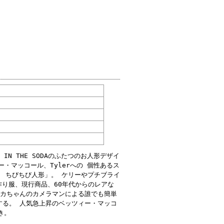
 IN THE SODAのふたつのお人形デザイ
ー・マッコール、Tylerへの 個性あるス
! ちびちび人形」。 ケリーやプチブライ
作り服、現行商品、60年代からのレアな
リカちゃんのカメラマンによる誰でも簡単
する。 人気急上昇のベッツィー・マッコ
き。