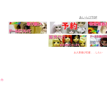
あいらぴTOP
お人形遊び応援．．したい
ルカ