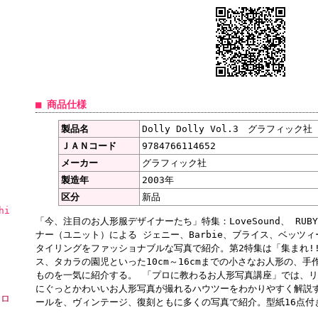
■ 商品仕様
製品名
Dolly Dolly Vol.3 グラフィック社
ＪＡＮコード
9784766114652
メーカー
グラフィック社
製造年
2003年
区分
新品
hi
「今、注目のお人形服デザイナーたち」特集：LoveSound、 RUBY
ナー（ユニット）による ジェニー、Barbie、ブライス、ベッツィ
タイリングをファッショナブルな写真で紹介。第2特集は「集まれ!
ス、タカラの園児といった10cm～16cmまでの小さなお人形の、手
ものを一気に紹介する。 「プロに教わるお人形写真講座」では、
にぐっとかわいいお人形写真が撮れるハウツーをわかりやすく解説
ーロ
ールを、ヴィンテージ、復刻ともに多くの写真で紹介。型紙16点付