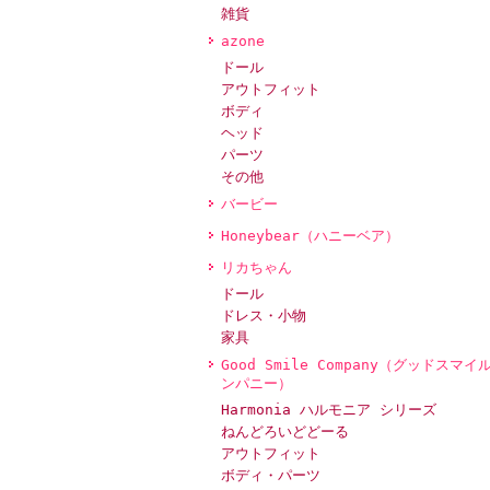
雑貨
azone
ドール
アウトフィット
ボディ
ヘッド
パーツ
その他
バービー
Honeybear（ハニーベア）
リカちゃん
ドール
ドレス・小物
家具
Good Smile Company（グッドスマイ
ンパニー）
Harmonia ハルモニア シリーズ
ねんどろいどどーる
アウトフィット
ボディ・パーツ