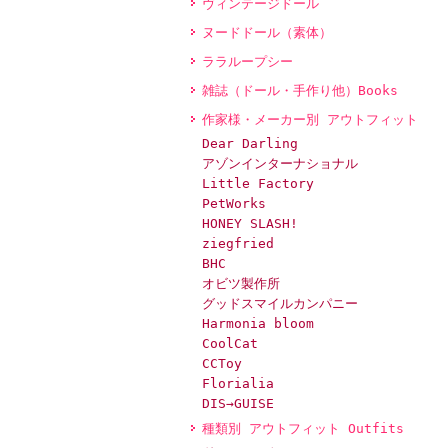
ヴィンテージドール
ヌードドール（素体）
ララループシー
雑誌（ドール・手作り他）Books
作家様・メーカー別 アウトフィット
Dear Darling
アゾンインターナショナル
Little Factory
PetWorks
HONEY SLASH!
ziegfried
BHC
オビツ製作所
グッドスマイルカンパニー
Harmonia bloom
CoolCat
CCToy
Florialia
DIS→GUISE
種類別 アウトフィット Outfits