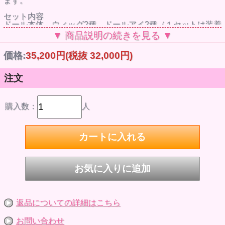
ます。
セット内容
ドール本体、ウィッグ2種、ドールアイ2種（１セットは装着
済）、フーディ、ズボン、下着２枚、靴、ハンドパーツ、フ
▼ 商品説明の続きを見る ▼
ェイスガード
価格:
35,200円
(税抜 32,000円)
LATIドール
注文
購入数：
人
返品についての詳細はこちら
お問い合わせ