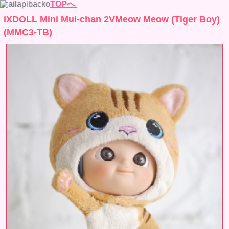
TOPへ
iXDOLL Mini Mui-chan 2VMeow Meow (Tiger Boy)
(MMC3-TB)