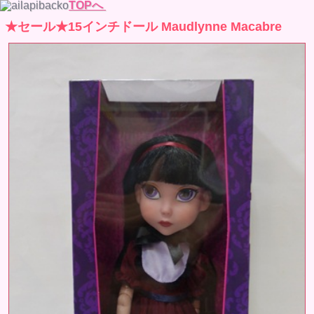
TOPへ
★セール★15インチドール Maudlynne Macabre