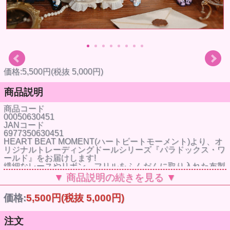
価格:5,500円(税抜 5,000円)
商品説明
商品コード
00050630451
JANコード
6977350630451
HEART BEAT MOMENT(ハートビートモーメント)より、オ
リジナルトレーディングドールシリーズ『パラドックス・ワ
ールド』をお届けします!
繊細なレースやリボン、フリルをふんだんに取り入れた布製
衣装は、細部まで丁寧に作り込まれており、思わず見入って
▼ 商品説明の続きを見る ▼
しまう完成度を誇ります。可動域も広く、様々なポーズを自
由自在にすることができ、生き生きとした表現を楽しめま
価格:
5,500円
(税抜 5,000円)
す!ぜひ、お見逃しなく!
ラインナップは全6種+シークレット1種
注文
サイズ:約22cm