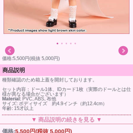
価格:5,500円(税抜 5,000円)
商品説明
種類確認のため箱上蓋を開封しております。
セット内容：ドール1体、IDカード1枚（実際のドールとは仕
様が異なる場合がございます）
Material:
PVC, ABS, 布他
サイズ: ボディサイズ 約4.9インチ（約12.4cm）
年齢: 15才以上
※海外仕入の為、返品・交換はできかねます。
▼ 商品説明の続きを見る ▼
※海外仕入商品の為、多少の箱潰れが発生する可能性がござ
います。
価格:
5,500円
(税抜 5,000円)
※参考画像です。