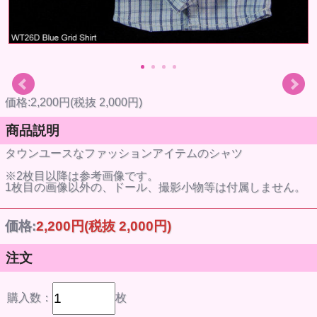
価格:2,200円(税抜 2,000円)
商品説明
タウンユースなファッションアイテムのシャツ
※2枚目以降は参考画像です。
1枚目の画像以外の、ドール、撮影小物等は付属しません。
価格:
2,200円
(税抜 2,000円)
注文
購入数：
枚