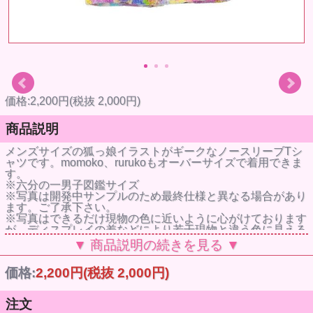
価格:2,200円(税抜 2,000円)
商品説明
メンズサイズの狐っ娘イラストがギークなノースリーブTシ
ャツです。momoko、rurukoもオーバーサイズで着用できま
す。
※六分の一男子図鑑サイズ
※写真は開発中サンプルのため最終仕様と異なる場合があり
ます。ご了承下さい。
※写真はできるだけ現物の色に近いように心がけております
が、ディスプレイの差などにより若干現物と違う色に見える
こともあります。
▼ 商品説明の続きを見る ▼
※衣装を着せて高温多湿な場所での長時間にわたる保管はな
るべくお避け下さい。色移行（服の色が肌色に移る）の恐れ
価格:
2,200円
(税抜 2,000円)
があります。
※衣装・小物等はデザイン性を重視して繊細な作りになって
おります。お取り扱いにご注意下さい。
注文
※生地の裁断の都合上、柄の出方は1点1点異なります。