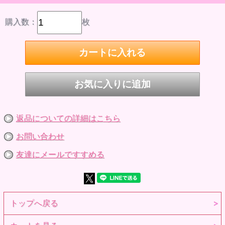
※商品到着後、すぐに中身をご確認下さい。
※対象年齢15歳以上
商品詳細
購入数：
枚
品番 5223027
商品名 メンズ狐っ娘ノースリーブTシャツ
内容 狐っ娘ノースリーブTシャツ
素材 布製衣装
製作国 ベトナム製
衣装製作 関口妙子
サイズ 六分の一男子図鑑エイト○、六分の一男子図鑑ナイン
○、momoko△、ruruko(ピュアニーモフレクションXS / S男
の子 / オビツ22) △、うさぎぃボディ×、オビツ11ボディ×
※参考画像です。
返品についての詳細はこちら
お問い合わせ
友達にメールですすめる
トップへ戻る