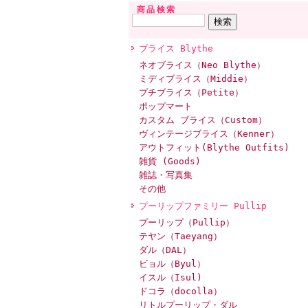
商品検索
ブライス Blythe
ネオブライス（Neo Blythe）
ミディブライス（Middie）
プチブライス（Petite）
ポップマート
カスタム ブライス（Custom）
ヴィンテージブライス（Kenner）
アウトフィット(Blythe Outfits)
雑貨 (Goods)
雑誌・写真集
その他
プーリップファミリー Pullip
プーリップ（Pullip）
テヤン（Taeyang）
ダル（DAL）
ビョル（Byul）
イスル（Isul)
ドコラ（docolla）
リトルプーリップ・ダル