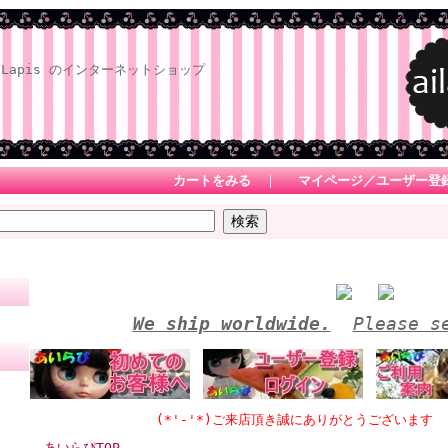
Lapis のインターネットショップ
カートをみる
｜
マイページ／ユーザー登
We ship worldwide.
Please s
(*'-'*)ご来店頂き誠にありがとうございます ★30,
あいらぴTOP