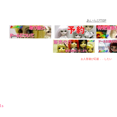
あいらぴTOP
お人形遊び応援．．したい
ls