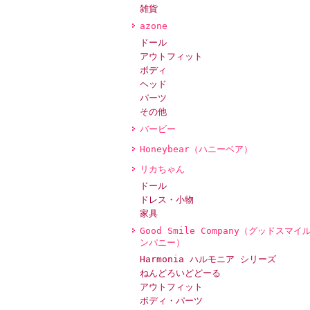
雑貨
azone
ドール
アウトフィット
ボディ
ヘッド
パーツ
その他
バービー
Honeybear（ハニーベア）
リカちゃん
ドール
ドレス・小物
家具
Good Smile Company（グッドスマイ
ンパニー）
Harmonia ハルモニア シリーズ
ねんどろいどどーる
アウトフィット
ボディ・パーツ