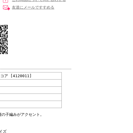
友達にメールですすめる
ア [4120011]
鹿の子編みがアクセント。
サイズ