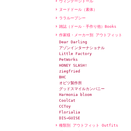
ヴィンテージドール
ヌードドール（素体）
ララループシー
雑誌（ドール・手作り他）Books
作家様・メーカー別 アウトフィット
Dear Darling
アゾンインターナショナル
Little Factory
PetWorks
HONEY SLASH!
ziegfried
BHC
オビツ製作所
グッドスマイルカンパニー
Harmonia bloom
CoolCat
CCToy
Florialia
DIS→GUISE
種類別 アウトフィット Outfits