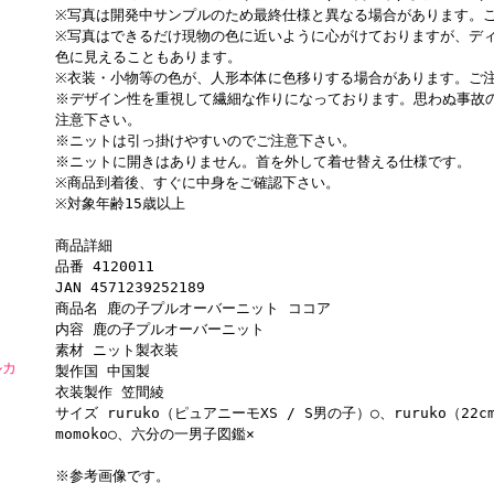
※写真は開発中サンプルのため最終仕様と異なる場合があります。
※写真はできるだけ現物の色に近いように心がけておりますが、デ
色に見えることもあります。
※衣装・小物等の色が、人形本体に色移りする場合があります。ご
※デザイン性を重視して繊細な作りになっております。思わぬ事故
注意下さい。
※ニットは引っ掛けやすいのでご注意下さい。
※ニットに開きはありません。首を外して着せ替える仕様です。
※商品到着後、すぐに中身をご確認下さい。
※対象年齢15歳以上
商品詳細
品番 4120011
JAN 4571239252189
商品名 鹿の子プルオーバーニット ココア
内容 鹿の子プルオーバーニット
素材 ニット製衣装
ルカ
製作国 中国製
衣装製作 笠間綾
サイズ ruruko（ピュアニーモXS / S男の子）○、ruruko（2
momoko○、六分の一男子図鑑×
※参考画像です。