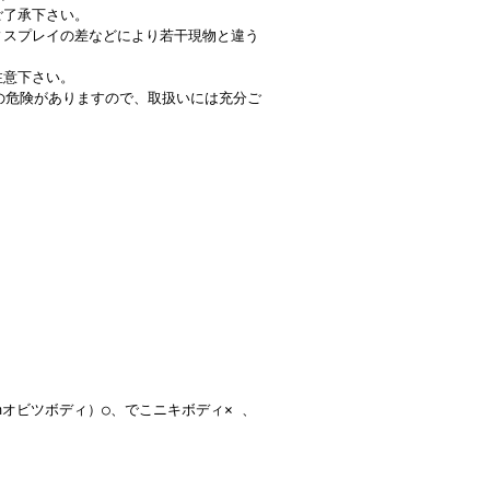
ご了承下さい。
ィスプレイの差などにより若干現物と違う
注意下さい。
の危険がありますので、取扱いには充分ご
2cmオビツボディ）○、でこニキボディ× 、