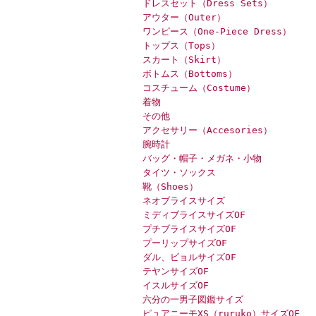
ドレスセット（Dress Sets）
アウター（Outer）
ワンピース（One-Piece Dress）
トップス（Tops）
スカート（Skirt）
ボトムス（Bottoms）
コスチューム（Costume）
着物
その他
アクセサリー（Accesories）
腕時計
バッグ・帽子・メガネ・小物
タイツ・ソックス
靴（Shoes）
ネオブライスサイズ
ミディブライスサイズOF
プチブライスサイズOF
プーリップサイズOF
ダル、ビョルサイズOF
テヤンサイズOF
イスルサイズOF
六分の一男子図鑑サイズ
ピュアニーモXS（ruruko）サイズOF