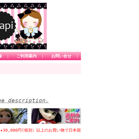
録
｜
ご利用案内
｜
お問い合せ
｜
ee description.
000円(税別）以上のお買い物で日本国内送料無料 *1カートにてお買い上