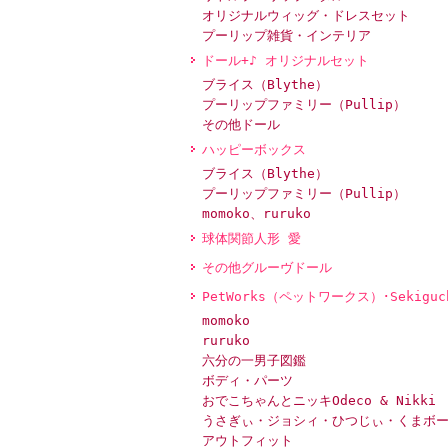
オリジナルウィッグ・ドレスセット
プーリップ雑貨・インテリア
ドール+♪ オリジナルセット
ブライス（Blythe）
プーリップファミリー（Pullip）
その他ドール
ハッピーボックス
ブライス（Blythe）
プーリップファミリー（Pullip）
momoko、ruruko
球体関節人形 愛
その他グルーヴドール
PetWorks（ペットワークス）･Sekiguc
momoko
ruruko
六分の一男子図鑑
ボディ・パーツ
おでこちゃんとニッキOdeco & Nikki
うさぎぃ・ジョシィ・ひつじぃ・くまボ
アウトフィット