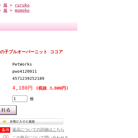
>
服
>
ruruko
>
服
>
momoko
]
s 鹿の子プルオーバーニット ココア
PetWorks
pwo4120011
4571239252189
4,180円
(税抜 3,800円)
枚
返品についての詳細はこちら
この商品について問い合わせる