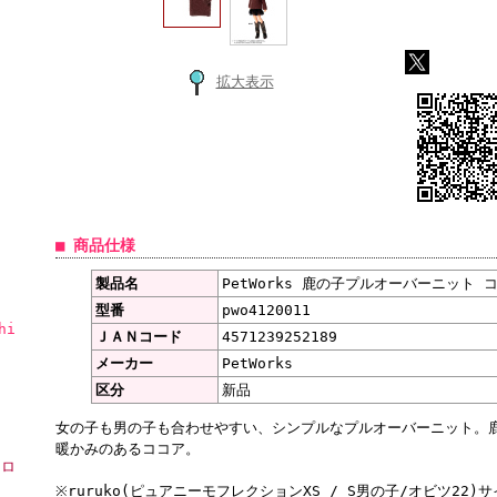
拡大表示
■ 商品仕様
製品名
PetWorks 鹿の子プルオーバーニット ココ
型番
pwo4120011
hi
ＪＡＮコード
4571239252189
メーカー
PetWorks
区分
新品
女の子も男の子も合わせやすい、シンプルなプルオーバーニット。
暖かみのあるココア。
ーロ
※ruruko(ピュアニーモフレクションXS / S男の子/オビツ22)