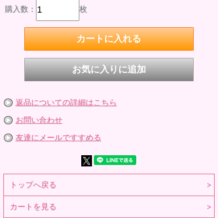
す。
購入数：
枚
※商品到着後、すぐに中身をご確認下さい。
※対象年齢15歳以上
商品詳細
品番 2120011
JAN 4571239252172
商品名 ニットチュニック ブラック
内容 ニットチュニック
素材 ニット製衣装
製作国 中国製
衣装製作 笠間綾
サイズ ruruko（ピュアニーモXSボディ）× 、ruruko （ピュ
アニーモS男子）× 、でこニキボディ× 、momoko○、六分の
返品についての詳細はこちら
一男子図鑑エイト○、六分の一男子図鑑ナイン△
※参考画像です。
お問い合わせ
友達にメールですすめる
トップへ戻る
カートを見る