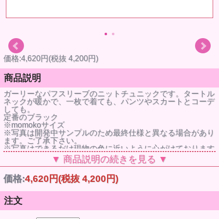
価格:4,620円(税抜 4,200円)
商品説明
ガーリーなパフスリーブのニットチュニックです。タートル
ネックが暖かで、一枚で着ても、パンツやスカートとコーデ
しても。
定番のブラック
※momokoサイズ
※写真は開発中サンプルのため最終仕様と異なる場合があり
ます。ご了承下さい。
※写真はできるだけ現物の色に近いように心がけております
が、ディスプレイの差などにより若干現物と違う色に見える
▼ 商品説明の続きを見る ▼
こともあります。
※衣装・小物等の色が、人形本体に色移りする場合がありま
価格:
4,620円
(税抜 4,200円)
す。ご注意下さい。
※デザイン性を重視して繊細な作りになっております。思わ
ぬ事故の危険がありますので、取扱いには充分ご注意下さ
注文
い。
※ニットは引っ掛けやすいのでご注意下さい。
※ニットに開きはありません。首を外して着せ替える仕様で