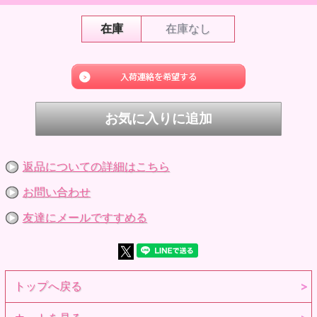
すとはがれる場合があります。お気をつけ下さい。また、接
着箇所が色濃く見える場合がありますが不良ではありませ
ん。ご了承下さい。
在庫
在庫なし
※商品到着後、すぐに中身をご確認下さい。
※対象年齢15歳以上。
商品詳細
発売時期 2024年6月発売
品番 5524018
JAN 4571239255470
商品名 メンズアウトロースーツセット 28ワイン
内容 ジャケット、ベルト付きスラックス、シャツ、ネクタ
イ
素材 布製衣装
製作国 ベトナム製
衣装製作 関口妙子
返品についての詳細はこちら
サイズ 六分の一男子図鑑エイト○、六分の一男子図鑑ナイン
△、momoko○、ruruko(ピュアニーモフレクションXS / S男
お問い合わせ
の子 / オビツ22) ×、うさぎぃボディ×、オビツ11ボディ×
※参考画像です。
友達にメールですすめる
トップへ戻る