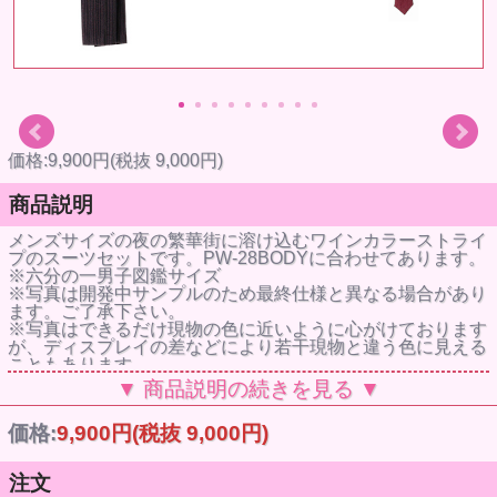
価格:9,900円(税抜 9,000円)
商品説明
メンズサイズの夜の繁華街に溶け込むワインカラーストライ
プのスーツセットです。PW-28BODYに合わせてあります。
※六分の一男子図鑑サイズ
※写真は開発中サンプルのため最終仕様と異なる場合があり
ます。ご了承下さい。
※写真はできるだけ現物の色に近いように心がけております
が、ディスプレイの差などにより若干現物と違う色に見える
こともあります。
※衣装を着せて高温多湿な場所での長時間にわたる保管はな
▼ 商品説明の続きを見る ▼
るべくお避け下さい。色移行（服の色が肌色に移る）の恐れ
があります。
価格:
9,900円
(税抜 9,000円)
※衣装・小物等はデザイン性を重視して繊細な作りになって
おります。お取り扱いにご注意下さい。
※ジャケットの裾と袖口、ベルト付きスラックスの裾は、デ
注文
ザイン性を重視してボンドで接着をしております。水に濡ら