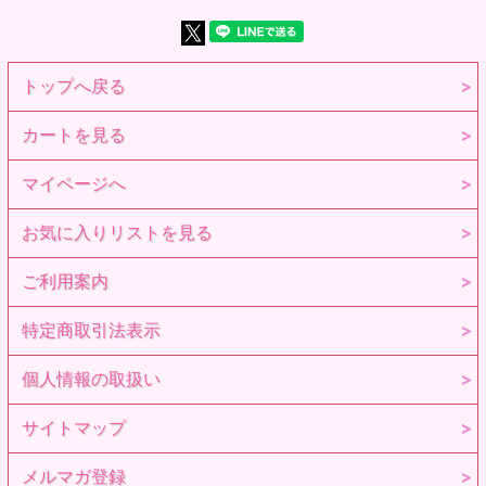
※高温になる場所には置かないで下さい。変形のおそれがあ
ります。
※小さな部品があります。誤飲の危険がありますので、小さ
なお子様には絶対に与えないで下さい。
※商品到着後、すぐに中身をご確認下さい。
トップへ戻る
※対象年齢15歳以上 。
商品詳細
発売時期 2024年8月〜9月以降発売予定
カートを見る
品番 1924061
JAN 4571239255401
商品名 六分の一男子図鑑 ヴァンパイア エイト
マイページへ
内容 エイト本体、マント、ダブルベスト、リボン付きブラ
ウス、スキニーパンツ、ジョッキーブーツ（STOC）、手
先・足先セット（ホワイト）。
お気に入りリストを見る
髪色 ブロンド×ディープアッシュブロンド
瞳色 ゴールド×ブラウンシャドウ（新色）
肌色 アイボリーベージュ
ご利用案内
全高 約28cm
素材 PVC、POM、ABS樹脂、布製衣装
特定商取引法表示
素体 PW-28BODY（ペットワークスオリジナル）
製作国 MADE IN JAPAN（ボディは中国製、衣装はベトナム
製です）
個人情報の取扱い
衣装製作 関口妙子
ヘッド・素体原型 澤田啓介（澤田工房）
※参考画像です。
サイトマップ
メルマガ登録