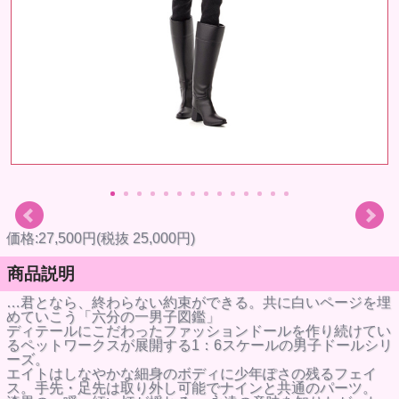
価格:27,500円(税抜 25,000円)
商品説明
…君となら、終わらない約束ができる。共に白いページを埋
めていこう「六分の一男子図鑑」
ディテールにこだわったファッションドールを作り続けてい
るペットワークスが展開する1：6スケールの男子ドールシリ
ーズ。
エイトはしなやかな細身のボディに少年ぽさの残るフェイ
ス。手先・足先は取り外し可能でナインと共通のパーツ。