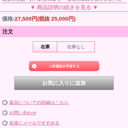
漆黒の一瞬、紅い灯が揺れる… 永遠の意味を知りたがった
のは貴女。「ヴァンパイア エイト」は、吸血鬼をイメージ
▼ 商品説明の続きを見る ▼
したコーディネイトモデルです。
※足先を抜いてブーツを履かせてください。
価格:
27,500円
(税抜 25,000円)
※マントのチェーンは、縫い付けてあり外せません。ご注意
下さい。
※写真は開発中サンプルのため最終仕様と異なる場合があり
注文
ます。ご了承下さい。
※写真はできるだけ現物の色に近いように心がけております
が、ディスプレイの差などにより若干現物と違う色に見える
こともあります。
在庫
在庫なし
※ドール本体・手先・足先が別々に入っています。お客様ご
自身で手先・足先を組み立てる仕様です。
※素材の仕様上、ヘッド・ボディにはパーツごとの色ムラや
細かい異物・バリ・細かい傷があります。不良ではありませ
ん。また、生産時期により色の差があります。
※手作業でのマスク彩色のため、同一商品でもメイクにズレ
やブレが発生し、左右非対称です。不良ではありません。
※手作業での植毛・ヘアカットのため、同一商品でも多少の
違いがあり、左右非対称です。不良ではありません。
※ヘッド、手先、足先は抜ける仕様です。
※衣装を着せて高温多湿な場所での長時間にわたる保管はな
るべくお避け下さい。色移行（服の色が肌色に移る）の恐れ
返品についての詳細はこちら
があります。
※衣装・小物等はデザイン性を重視して繊細な作りになって
お問い合わせ
おります。お取り扱いにご注意下さい。
※本体の塗装は強い摩擦でとれる場合があります。お取り扱
友達にメールですすめる
いにご注意下さい。