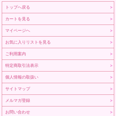
品番 1924031
JAN 4571239255098
トップへ戻る
商品名 六分の一男子図鑑 B2403 エイト
内容 エイト本体。
髪色 リアルブラック×ホワイト
カートを見る
瞳色 ラベンダー
肌色 アイボリーベージュ
マイページへ
全高 約28cm
素材 PVC、POM、ABS樹脂
素体 PW-28BODY（ペットワークスオリジナル）
お気に入りリストを見る
製作国 MADE IN JAPAN（ボディは中国製です）
ヘッド・素体原型 澤田啓介（澤田工房）
※参考画像です。
ご利用案内
特定商取引法表示
個人情報の取扱い
サイトマップ
メルマガ登録
お問い合わせ