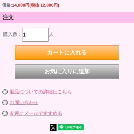
※写真は開発中サンプルのため最終仕様と異なる場合があり
価格:
14,080円
(税抜 12,800円)
ます。ご了承下さい。
※写真はできるだけ現物の色に近いように心がけております
が、ディスプレイの差などにより若干現物と違う色に見える
注文
こともあります。
※ドール本体・手先・足先が別々に入っています。お客様ご
自身で手先・足先を組み立てる仕様です。
購入数：
人
※素材の仕様上、ヘッド・ボディにはパーツごとの色ムラや
細かい異物・バリ・細かい傷があります。不良ではありませ
ん。また、生産時期により色の差があります。
※手作業でのマスク彩色のため、同一商品でもメイクにズレ
やブレが発生し、左右非対称です。不良ではありません。
※手作業での植毛・ヘアカットのため、同一商品でも多少の
違いがあり、左右非対称です。不良ではありません。
※ヘッド、手先、足先は抜ける仕様です。
※衣装を着せて高温多湿な場所での長時間にわたる保管はな
るべくお避け下さい。色移行（服の色が肌色に移る）の恐れ
があります。
※本体の塗装は強い摩擦でとれる場合があります。お取り扱
返品についての詳細はこちら
いにご注意下さい。
※高温になる場所には置かないで下さい。変形のおそれがあ
ります。
お問い合わせ
※小さな部品があります。誤飲の危険がありますので、小さ
なお子様には絶対に与えないで下さい。
友達にメールですすめる
※商品到着後、すぐに中身をご確認下さい。
※対象年齢15歳以上。
商品詳細
発売時期 2024年3月発売予定