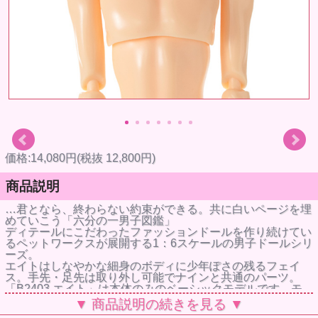
価格:14,080円(税抜 12,800円)
商品説明
…君となら、終わらない約束ができる。共に白いページを埋
めていこう「六分の一男子図鑑」
ディテールにこだわったファッションドールを作り続けてい
るペットワークスが展開する1：6スケールの男子ドールシリ
ーズ。
エイトはしなやかな細身のボディに少年ぽさの残るフェイ
ス。手先・足先は取り外し可能でナインと共通のパーツ。
「B2403 エイト」は本体のみのベーシックモデルです。モ
ノトーンのバイカラーふんわりショート。
▼ 商品説明の続きを見る ▼
※衣装・靴は付属しません。