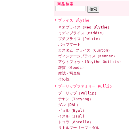
商品検索
ブライス Blythe
ネオブライス（Neo Blythe）
ミディブライス（Middie）
プチブライス（Petite）
ポップマート
カスタム ブライス（Custom）
ヴィンテージブライス（Kenner）
アウトフィット(Blythe Outfits)
雑貨 (Goods)
雑誌・写真集
その他
プーリップファミリー Pullip
プーリップ（Pullip）
テヤン（Taeyang）
ダル（DAL）
ビョル（Byul）
イスル（Isul)
ドコラ（docolla）
リトルプーリップ・ダル