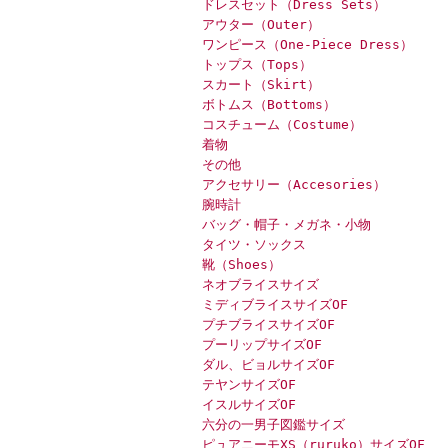
ドレスセット（Dress Sets）
アウター（Outer）
ワンピース（One-Piece Dress）
トップス（Tops）
スカート（Skirt）
ボトムス（Bottoms）
コスチューム（Costume）
着物
その他
アクセサリー（Accesories）
腕時計
バッグ・帽子・メガネ・小物
タイツ・ソックス
靴（Shoes）
ネオブライスサイズ
ミディブライスサイズOF
プチブライスサイズOF
プーリップサイズOF
ダル、ビョルサイズOF
テヤンサイズOF
イスルサイズOF
六分の一男子図鑑サイズ
ピュアニーモXS（ruruko）サイズOF