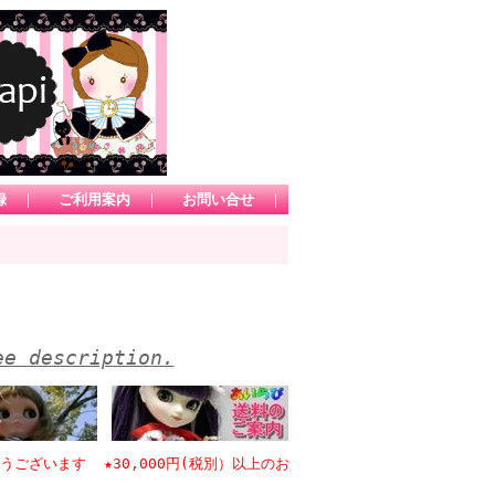
録
｜
ご利用案内
｜
お問い合せ
｜
ee description.
います ★30,000円(税別）以上のお買い物で日本国内送料無料 *1カー