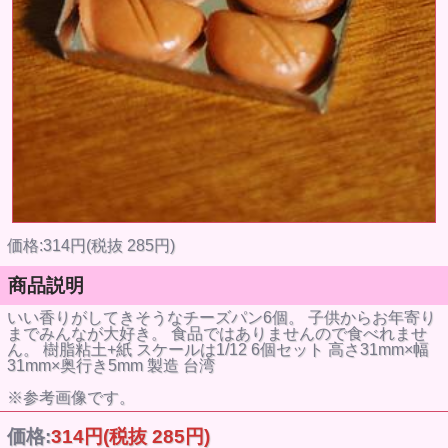
価格:314円(税抜 285円)
商品説明
いい香りがしてきそうなチーズパン6個。 子供からお年寄り
までみんなが大好き。 食品ではありませんので食べれませ
ん。 樹脂粘土+紙 スケールは1/12 6個セット 高さ31mm×幅
31mm×奥行き5mm 製造 台湾
※参考画像です。
価格:
314円
(税抜 285円)