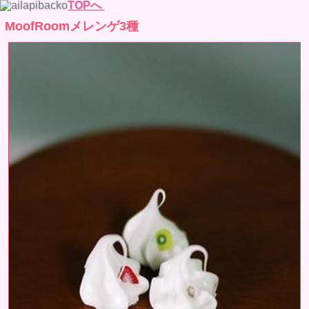
TOPへ
MoofRoomメレンゲ3種