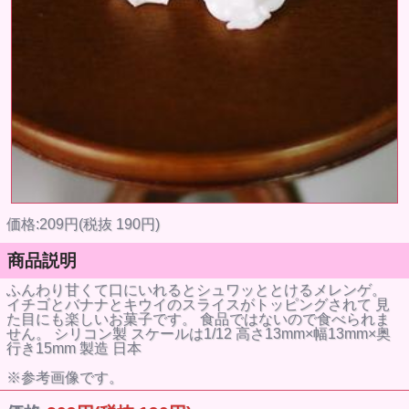
価格:209円(税抜 190円)
商品説明
ふんわり甘くて口にいれるとシュワッととけるメレンゲ。
イチゴとバナナとキウイのスライスがトッピングされて 見
た目にも楽しいお菓子です。 食品ではないので食べられま
せん。 シリコン製 スケールは1/12 高さ13mm×幅13mm×奥
行き15mm 製造 日本
※参考画像です。