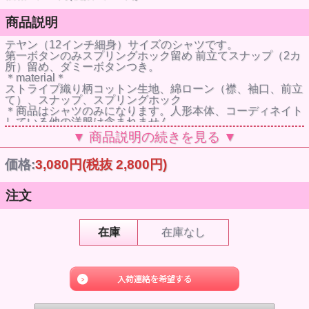
商品説明
テヤン（12インチ細身）サイズのシャツです。
第一ボタンのみスプリングホック留め 前立てスナップ（2カ
所）留め、ダミーボタンつき。
＊material＊
ストライプ織り柄コットン生地、綿ローン（襟、袖口、前立
て）、スナップ、スプリングホック
＊商品はシャツのみになります。人形本体、コーディネイト
している他の洋服は含まれません。
▼ 商品説明の続きを見る ▼
価格:
3,080円
(税抜 2,800円)
注文
在庫
在庫なし