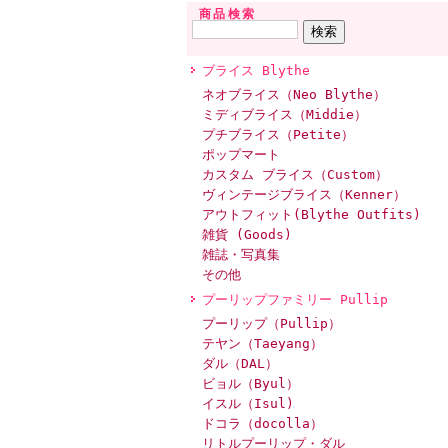
商品検索
ブライス Blythe
ネオブライス（Neo Blythe）
ミディブライス（Middie）
プチブライス（Petite）
ポップマート
カスタム ブライス（Custom）
ヴィンテージブライス（Kenner）
アウトフィット(Blythe Outfits)
雑貨 (Goods)
雑誌・写真集
その他
プーリップファミリー Pullip
プーリップ（Pullip）
テヤン（Taeyang）
ダル（DAL）
ビョル（Byul）
イスル（Isul)
ドコラ（docolla）
リトルプーリップ・ダル