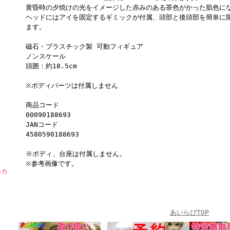
黄昏時の夕焼けの光をイメージした赤みのある茶色がかった肌色に
ヘッドにはアイを固定するギミックが付属、頭部と後頭部を簡単に
ます。
磁石・プラスチック製 可動フィギュア
ノンスケール
頭囲：約18.5cm
※ボディパーツは付属しません
商品コード
00090188693
JANコード
4580590188693
※ボディ、台座は付属しません。
※参考画像です。
ルカ
あいらぴTOP