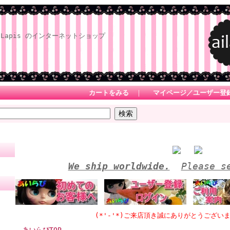
Lapis のインターネットショップ
カートをみる
｜
マイページ／ユーザー登
We ship worldwide.
Please s
(*'-'*)ご来店頂き誠にありがとうございます ★
あいらぴTOP