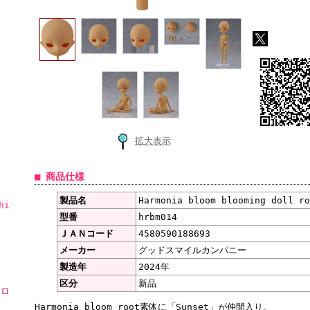
拡大表示
■ 商品仕様
製品名
Harmonia bloom blooming doll r
hi
型番
hrbm014
ＪＡＮコード
4580590188693
メーカー
グッドスマイルカンパニー
製造年
2024年
区分
新品
ーロ
Harmonia bloom root素体に「Sunset」が仲間入り。