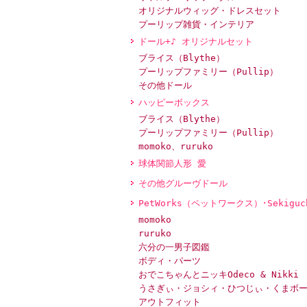
オリジナルウィッグ・ドレスセット
プーリップ雑貨・インテリア
ドール+♪ オリジナルセット
ブライス（Blythe）
プーリップファミリー（Pullip）
その他ドール
ハッピーボックス
ブライス（Blythe）
プーリップファミリー（Pullip）
momoko、ruruko
球体関節人形 愛
その他グルーヴドール
PetWorks（ペットワークス）･Sekiguc
momoko
ruruko
六分の一男子図鑑
ボディ・パーツ
おでこちゃんとニッキOdeco & Nikki
うさぎぃ・ジョシィ・ひつじぃ・くまボ
アウトフィット