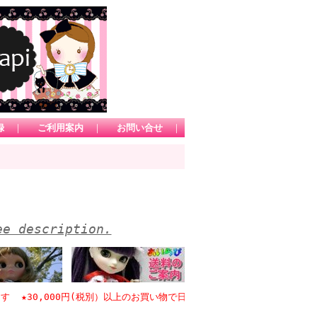
録
｜
ご利用案内
｜
お問い合せ
｜
ee description.
30,000円(税別）以上のお買い物で日本国内送料無料 *1カートにてお買