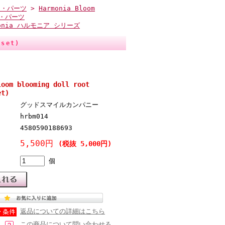
ィ・パーツ
>
Harmonia Bloom
・パーツ
monia ハルモニア シリーズ
nset)
loom blooming doll root
et)
グッドスマイルカンパニー
hrbm014
4580590188693
5,500円
(税抜 5,000円)
個
返品についての詳細はこちら
この商品について問い合わせる