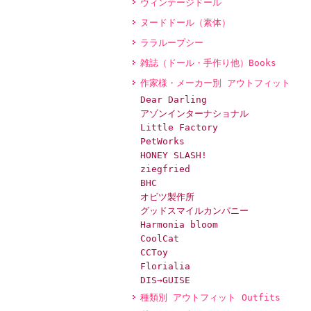
ヴィンテージドール
ヌードドール（素体）
ララループシー
雑誌（ドール・手作り他）Books
作家様・メーカー別 アウトフィット
Dear Darling
アゾンインターナショナル
Little Factory
PetWorks
HONEY SLASH!
ziegfried
BHC
オビツ製作所
グッドスマイルカンパニー
Harmonia bloom
CoolCat
CCToy
Florialia
DIS→GUISE
種類別 アウトフィット Outfits