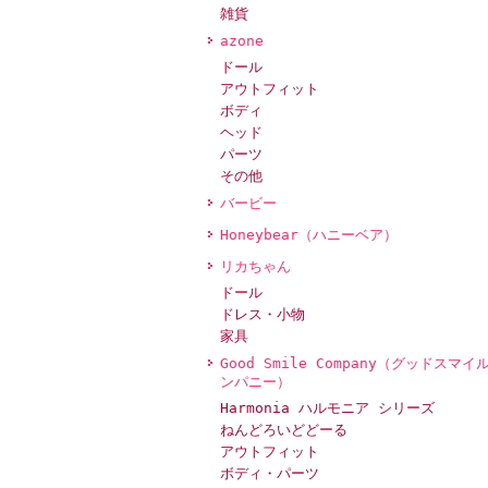
雑貨
azone
ドール
アウトフィット
ボディ
ヘッド
パーツ
その他
バービー
Honeybear（ハニーベア）
リカちゃん
ドール
ドレス・小物
家具
Good Smile Company（グッドスマイ
ンパニー）
Harmonia ハルモニア シリーズ
ねんどろいどどーる
アウトフィット
ボディ・パーツ