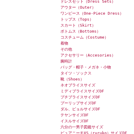
ドレスセット（Dress Sets）
アウター（Outer）
ワンピース（One-Piece Dress）
トップス（Tops）
スカート（Skirt）
ボトムス（Bottoms）
コスチューム（Costume）
着物
その他
アクセサリー（Accesories）
腕時計
バッグ・帽子・メガネ・小物
タイツ・ソックス
靴（Shoes）
ネオブライスサイズ
ミディブライスサイズOF
プチブライスサイズOF
プーリップサイズOF
ダル、ビョルサイズOF
テヤンサイズOF
イスルサイズOF
六分の一男子図鑑サイズ
ピュアニーモXS（ruruko）サイズOF