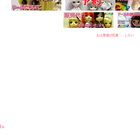
お人形遊び応援．．したい
ls