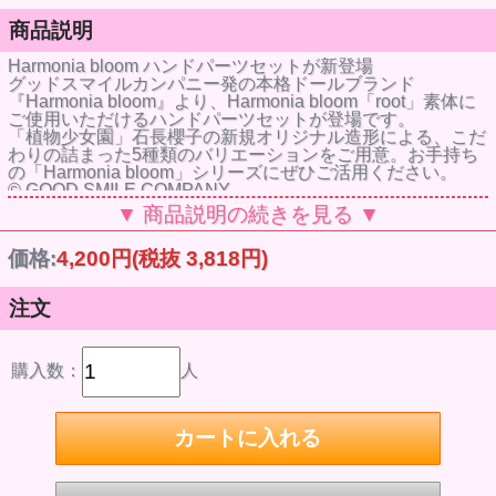
商品説明
Harmonia bloom ハンドパーツセットが新登場
グッドスマイルカンパニー発の本格ドールブランド
『Harmonia bloom』より、Harmonia bloom「root」素体に
ご使用いただけるハンドパーツセットが登場です。
「植物少女園」石長櫻子の新規オリジナル造形による、こだ
わりの詰まった5種類のバリエーションをご用意。お手持ち
の「Harmonia bloom」シリーズにぜひご活用ください。
© GOOD SMILE COMPANY
商品名 Harmonia bloom ハンドパーツセット (root)
▼ 商品説明の続きを見る ▼
発売時期 2022年09月
メーカー名 グッドスマイルカンパニー
価格:
4,200円
(税抜 3,818円)
作品名 Harmonia bloom
仕様 プラスチック可動フィギュア・ノンスケール
※ 掲載の写真は実際の商品とは多少異なる場合がありま
注文
す。
※ 商品の塗装は彩色工程が手作業になるため、商品個々に
多少の差異があります。予めご了承ください。
※参考画像です。
購入数：
人