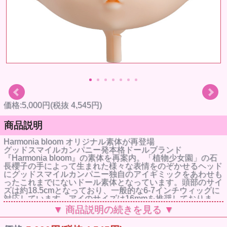
価格:5,000円(税抜 4,545円)
商品説明
Harmonia bloom オリジナル素体が再登場
グッドスマイルカンパニー発本格ドールブランド
『Harmonia bloom』の素体を再案内。「植物少女園」の石
長櫻子の手によって生まれた様々な表情をのぞかせるヘッド
にグッドスマイルカンパニー独自のアイギミックをあわせも
ったこれまでにないドール素体となっています。頭部のサイ
ズは約18.5cmとなっており、一般的な6-7インチウィッグに
対応しています。アイのサイズは16mmを推奨しておりま
す。頭部と後頭部を簡単に開くことができる磁石仕様を採用
▼ 商品説明の続きを見る ▼
しており、アイの交換が手軽です。
※画像は使用例です。ボディ、台座は含まれません。