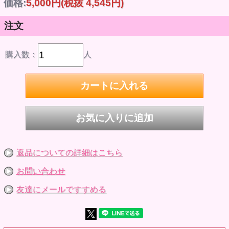
価格:
5,000円
(税抜 4,545円)
商品詳細
価格
5,000円 （税込）
注文
発売時期
2022/10
仕様
ABS&PVCドール・ノンスケール・頭囲：約18.5cm・全高：
購入数：
人
約7cm
原型制作
石長櫻子（植物少女園）
再販
【販売：2020年1月】【再販：2022年10月】
掲載の写真は実際の商品とは多少異なる場合があります。
© GOOD SMILE COMPANY
※参考画像です。
返品についての詳細はこちら
お問い合わせ
友達にメールですすめる