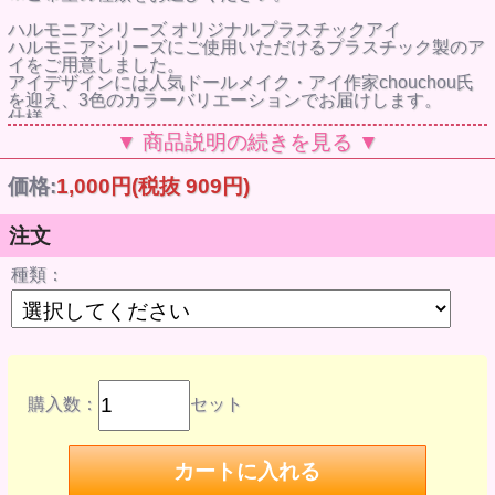
ハルモニアシリーズ オリジナルプラスチックアイ
ハルモニアシリーズにご使用いただけるプラスチック製のア
イをご用意しました。
アイデザインには人気ドールメイク・アイ作家chouchou氏
を迎え、3色のカラーバリエーションでお届けします。
仕様
ABS
▼ 商品説明の続きを見る ▼
アイデザイン
chouchou
価格:
1,000円
(税抜 909円)
メーカー
グッドスマイルカンパニー
© GOOD SMILE COMPANY
注文
商品について
掲載の写真はサンプル品を撮影しています。実際の商品とは
種類：
一部仕様等異なる場合があります。
ピンク
商品コード
00090193307
JANコード
4580590193307
ブルー
商品コード
購入数：
セット
00090193314
JANコード
4580590193314
グリーン
商品コード