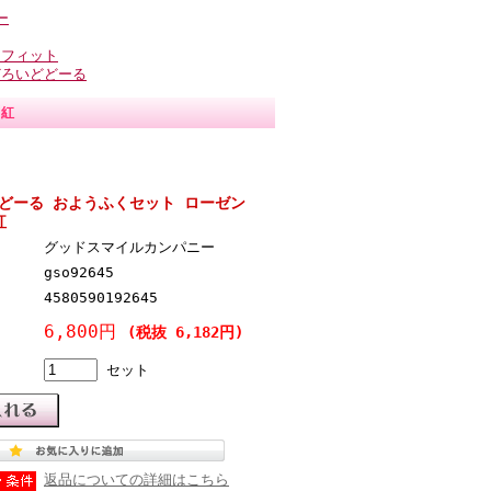
ー
トフィット
どろいどどーる
真紅
どーる おようふくセット ローゼン
紅
グッドスマイルカンパニー
gso92645
4580590192645
6,800円
(税抜 6,182円)
セット
返品についての詳細はこちら