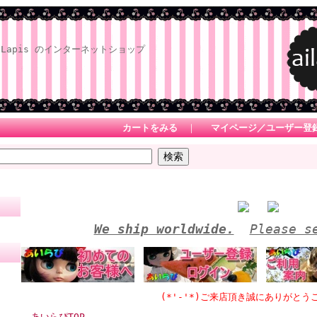
Lapis のインターネットショップ
カートをみる
｜
マイページ／ユーザー登
We ship worldwide.
Please s
(*'-'*)ご来店頂き誠にありがとうございま
あいらぴTOP