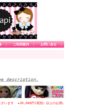
録
｜
ご利用案内
｜
お問い合せ
｜
ee description.
す ★30,000円(税別）以上のお買い物で日本国内送料無料 *1カート