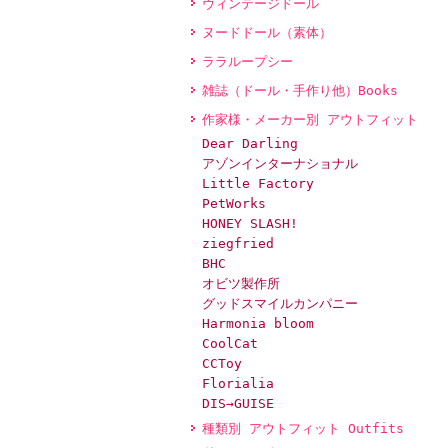
ヴィンテージドール
ヌードドール（素体）
ララループシー
雑誌（ドール・手作り他）Books
作家様・メーカー別 アウトフィット
Dear Darling
アゾンインターナショナル
Little Factory
PetWorks
HONEY SLASH!
ziegfried
BHC
オビツ製作所
グッドスマイルカンパニー
Harmonia bloom
CoolCat
CCToy
Florialia
DIS→GUISE
種類別 アウトフィット Outfits