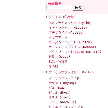
商品検索
ブライス Blythe
ネオブライス（Neo Blythe）
ミディブライス（Middie）
プチブライス（Petite）
ポップマート
カスタム ブライス（Custom）
ヴィンテージブライス（Kenner）
アウトフィット(Blythe Outfits)
雑貨 (Goods)
雑誌・写真集
その他
プーリップファミリー Pullip
プーリップ（Pullip）
テヤン（Taeyang）
ダル（DAL）
ビョル（Byul）
イスル（Isul)
ドコラ（docolla）
リトルプーリップ・ダル