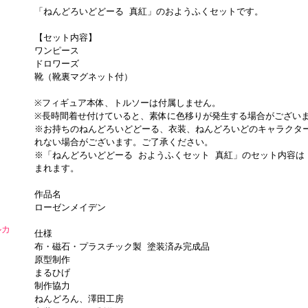
「ねんどろいどどーる 真紅」のおようふくセットです。
【セット内容】
ワンピース
ドロワーズ
靴（靴裏マグネット付）
※フィギュア本体、トルソーは付属しません。
※長時間着せ付けていると、素体に色移りが発生する場合がござい
※お持ちのねんどろいどどーる、衣装、ねんどろいどのキャラクタ
れない場合がございます。ご了承ください。
※「ねんどろいどどーる おようふくセット 真紅」のセット内容は
まれます。
作品名
ローゼンメイデン
ルカ
仕様
布・磁石・プラスチック製 塗装済み完成品
原型制作
まるひげ
制作協力
ねんどろん、澤田工房