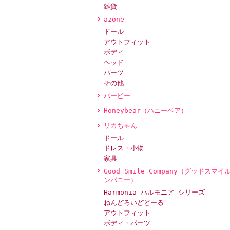
雑貨
azone
ドール
アウトフィット
ボディ
ヘッド
パーツ
その他
バービー
Honeybear（ハニーベア）
リカちゃん
ドール
ドレス・小物
家具
Good Smile Company（グッドスマイ
ンパニー）
Harmonia ハルモニア シリーズ
ねんどろいどどーる
アウトフィット
ボディ・パーツ