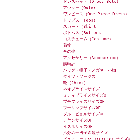
ドレスセット（Dress Sets）
アウター（Outer）
ワンピース（One-Piece Dress）
トップス（Tops）
スカート（Skirt）
ボトムス（Bottoms）
コスチューム（Costume）
着物
その他
アクセサリー（Accesories）
腕時計
バッグ・帽子・メガネ・小物
タイツ・ソックス
靴（Shoes）
ネオブライスサイズ
ミディブライスサイズOF
プチブライスサイズOF
プーリップサイズOF
ダル、ビョルサイズOF
テヤンサイズOF
イスルサイズOF
六分の一男子図鑑サイズ
ピュアニーモXS（ruruko）サイズOF