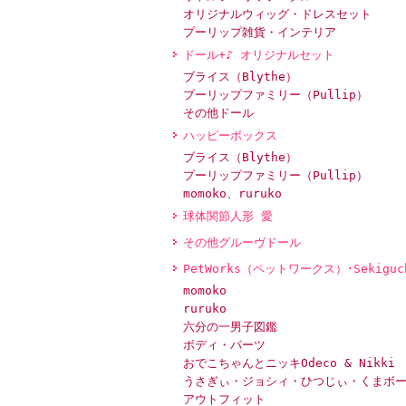
オリジナルウィッグ・ドレスセット
プーリップ雑貨・インテリア
ドール+♪ オリジナルセット
ブライス（Blythe）
プーリップファミリー（Pullip）
その他ドール
ハッピーボックス
ブライス（Blythe）
プーリップファミリー（Pullip）
momoko、ruruko
球体関節人形 愛
その他グルーヴドール
PetWorks（ペットワークス）･Sekiguc
momoko
ruruko
六分の一男子図鑑
ボディ・パーツ
おでこちゃんとニッキOdeco & Nikki
うさぎぃ・ジョシィ・ひつじぃ・くまボ
アウトフィット