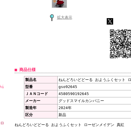
拡大表示
■ 商品仕様
製品名
ねんどろいどどーる おようふくセット 
hi
型番
gso92645
ＪＡＮコード
4580590192645
メーカー
グッドスマイルカンパニー
製造年
2024年
区分
新品
ーロ
ねんどろいどどーる おようふくセット ローゼンメイデン 真紅