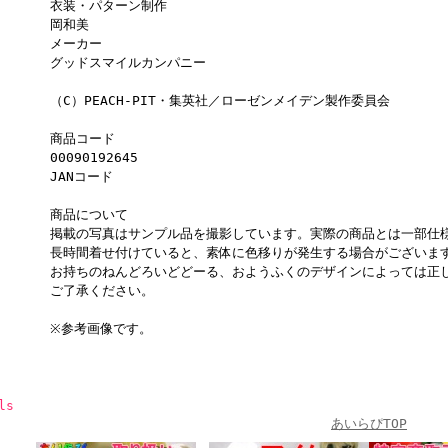
衣装・パターン制作
岡和美
メーカー
グッドスマイルカンパニー
（C）PEACH-PIT・集英社／ローゼンメイデン製作委員会
商品コード
00090192645
JANコード
商品について
掲載の写真はサンプル品を撮影しています。実際の商品とは一部仕
長時間着せ付けていると、素体に色移りが発生する場合がございま
お持ちのねんどろいどどーる、おようふくのデザインによっては正
ご了承ください。
※参考画像です。
ls
あいらぴTOP