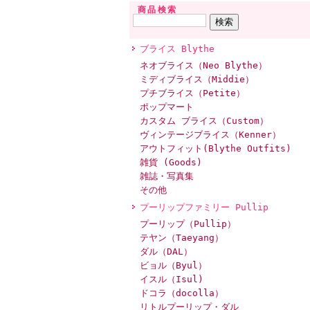
商品検索
ブライス Blythe
ネオブライス（Neo Blythe）
ミディブライス（Middie）
プチブライス（Petite）
ポップマート
カスタム ブライス（Custom）
ヴィンテージブライス（Kenner）
アウトフィット(Blythe Outfits)
雑貨 (Goods)
雑誌・写真集
その他
プーリップファミリー Pullip
プーリップ（Pullip）
テヤン（Taeyang）
ダル（DAL）
ビョル（Byul）
イスル（Isul)
ドコラ（docolla）
リトルプーリップ・ダル