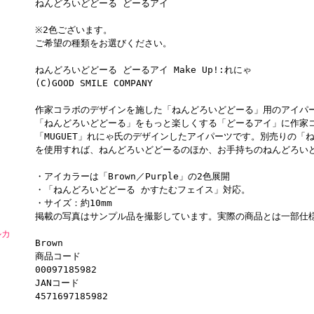
ねんどろいどどーる どーるアイ
※2色ございます。
ご希望の種類をお選びください。
ねんどろいどどーる どーるアイ Make Up!:れにゃ
(C)GOOD SMILE COMPANY
作家コラボのデザインを施した「ねんどろいどどーる」用のアイパ
「ねんどろいどどーる」をもっと楽しくする「どーるアイ」に作家
「MUGUET」れにゃ氏のデザインしたアイパーツです。別売りの「
を使用すれば、ねんどろいどどーるのほか、お手持ちのねんどろい
・アイカラーは「Brown／Purple」の2色展開
・「ねんどろいどどーる かすたむフェイス」対応。
・サイズ：約10mm
掲載の写真はサンプル品を撮影しています。実際の商品とは一部仕
ルカ
Brown
商品コード
00097185982
JANコード
4571697185982