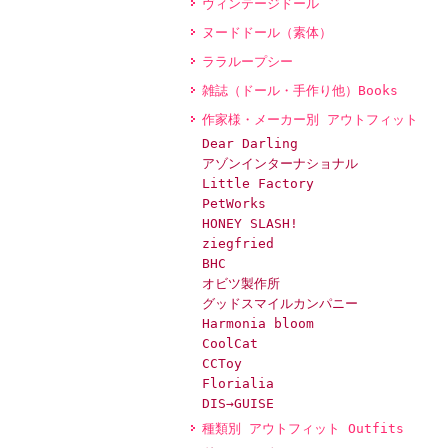
ヴィンテージドール
ヌードドール（素体）
ララループシー
雑誌（ドール・手作り他）Books
作家様・メーカー別 アウトフィット
Dear Darling
アゾンインターナショナル
Little Factory
PetWorks
HONEY SLASH!
ziegfried
BHC
オビツ製作所
グッドスマイルカンパニー
Harmonia bloom
CoolCat
CCToy
Florialia
DIS→GUISE
種類別 アウトフィット Outfits