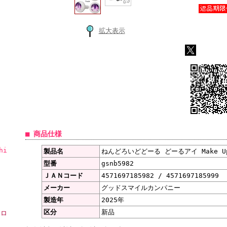
拡大表示
■ 商品仕様
hi
製品名
ねんどろいどどーる どーるアイ Make Up!
型番
gsnb5982
ＪＡＮコード
4571697185982 / 4571697185999
メーカー
グッドスマイルカンパニー
製造年
2025年
区分
新品
ーロ