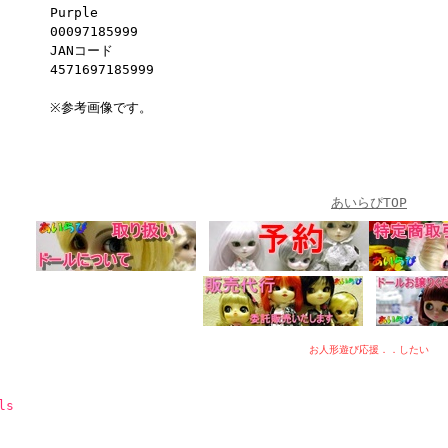
Purple
00097185999
JANコード
4571697185999
※参考画像です。
あいらぴTOP
お人形遊び応援．．したい
ls