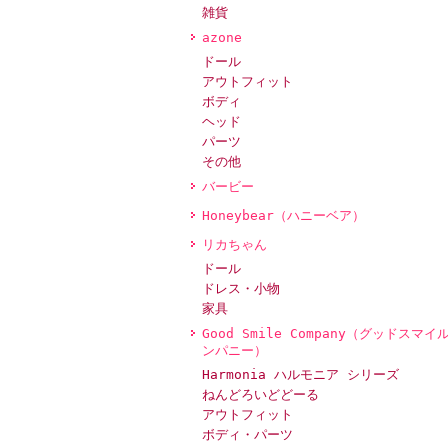
雑貨
azone
ドール
アウトフィット
ボディ
ヘッド
パーツ
その他
バービー
Honeybear（ハニーベア）
リカちゃん
ドール
ドレス・小物
家具
Good Smile Company（グッドスマイ
ンパニー）
Harmonia ハルモニア シリーズ
ねんどろいどどーる
アウトフィット
ボディ・パーツ