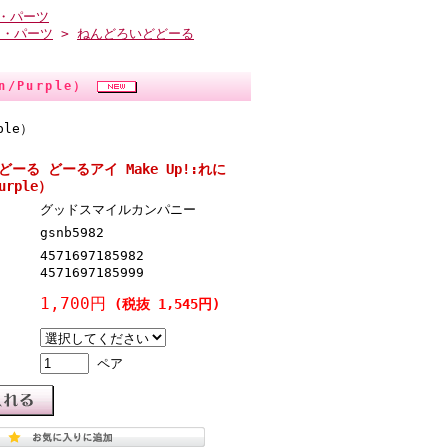
・パーツ
ィ・パーツ
>
ねんどろいどどーる
n/Purple）
ple）
ーる どーるアイ Make Up!:れに
urple）
グッドスマイルカンパニー
gsnb5982
4571697185982
4571697185999
1,700円
(税抜 1,545円)
ペア