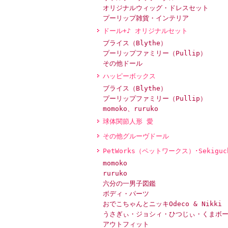
オリジナルウィッグ・ドレスセット
プーリップ雑貨・インテリア
ドール+♪ オリジナルセット
ブライス（Blythe）
プーリップファミリー（Pullip）
その他ドール
ハッピーボックス
ブライス（Blythe）
プーリップファミリー（Pullip）
momoko、ruruko
球体関節人形 愛
その他グルーヴドール
PetWorks（ペットワークス）･Sekiguc
momoko
ruruko
六分の一男子図鑑
ボディ・パーツ
おでこちゃんとニッキOdeco & Nikki
うさぎぃ・ジョシィ・ひつじぃ・くまボ
アウトフィット