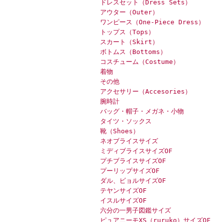
ドレスセット（Dress Sets）
アウター（Outer）
ワンピース（One-Piece Dress）
トップス（Tops）
スカート（Skirt）
ボトムス（Bottoms）
コスチューム（Costume）
着物
その他
アクセサリー（Accesories）
腕時計
バッグ・帽子・メガネ・小物
タイツ・ソックス
靴（Shoes）
ネオブライスサイズ
ミディブライスサイズOF
プチブライスサイズOF
プーリップサイズOF
ダル、ビョルサイズOF
テヤンサイズOF
イスルサイズOF
六分の一男子図鑑サイズ
ピュアニーモXS（ruruko）サイズOF