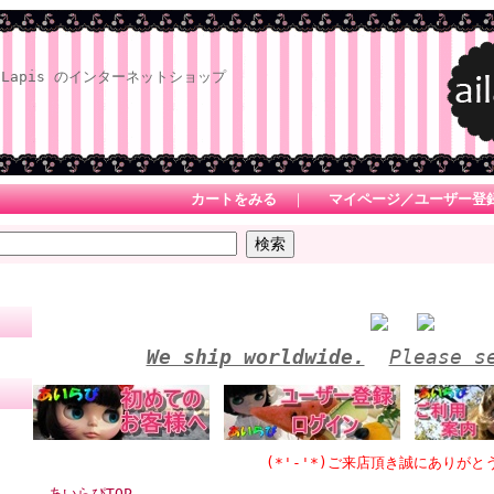
Lapis のインターネットショップ
カートをみる
｜
マイページ／ユーザー登
We ship worldwide.
Please s
(*'-'*)ご来店頂き誠にありがとうござい
あいらぴTOP