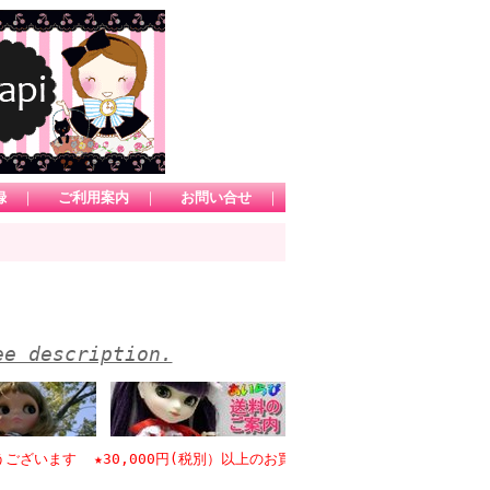
録
｜
ご利用案内
｜
お問い合せ
｜
ee description.
ます ★30,000円(税別）以上のお買い物で日本国内送料無料 *1カー