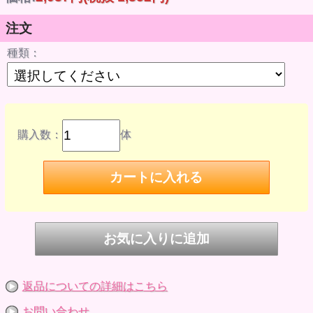
000171351
JANコード
注文
4580590171350
ABS&PVC 塗装済み可動フィギュア・磁石使用・ノンスケー
種類：
ル・専用台座付属・全高：約100mm（体パーツのみ）
※ヘッドは付属しません。
「ねんどろいどどーる」は頭部サイズはねんどろいど、体の
サイズは布のお洋服も着せやすい大きさの、豊富な可動が楽
しめる動かして楽しい手のひらサイズのアクションフィギュ
アです。足裏のマグネットと専用台座で自由なポージングを
楽しめるほか、シーンに合わせた支柱をつかって様々なアク
購入数：
体
ションポーズも可能です。専用の長めの首ジョイントは布製
の服を着せ替える際にご使用ください。既存のねんどろいど
との頭部交換もスムーズに行えますのでお手持ちのキャラク
ターと組み合わせてお楽しみください。
※ねんどろいどの頭部は付属しません。
※お持ちのねんどろいどのキャラクターのデザインによって
は正しく組み付けられない場合がございます。ご了承くださ
い。
※archetype 1.1では付属の台座が最新仕様になりました。
© GOOD SMILE COMPANY
返品についての詳細はこちら
お問い合わせ