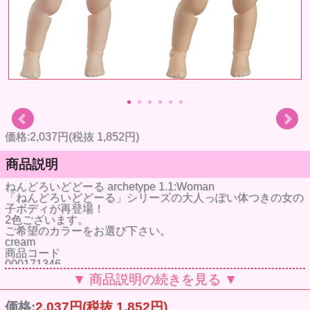
価格:2,037円(税抜 1,852円)
商品説明
ねんどろいどどーる archetype 1.1:Woman
「ねんどろいどどーる」シリーズの大人っぽい体つきの女の
子ボディが再登場！
2色ございます。
ご希望のカラーをお選び下さい。
cream
商品コード
000171346
JANコード
▼ 商品説明の続きを見る ▼
4580590171343
almond milk
価格:
2,037円
(税抜 1,852円)
商品コード