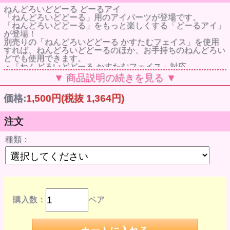
ねんどろいどどーる どーるアイ
「ねんどろいどどーる」用のアイパーツが登場です。
「ねんどろいどどーる」をもっと楽しくする「どーるアイ」
が登場！
別売りの「ねんどろいどどーる かすたむフェイス」を使用
すれば、ねんどろいどどーるのほか、お手持ちのねんどろい
どでも使用できます。
・「ねんどろいどどーる かすたむフェイス」対応。
・サイズ：約10mm
▼ 商品説明の続きを見る ▼
・アイカラーはBlue/Green/Brownの3色展開
※ご希望の種類をお選びください。
価格:
1,500円
(税抜 1,364円)
ブルー
商品コード : 000128857
JANコード : 4580590128859
注文
グリーン
商品コード : 000128864
種類：
JANコード : 4580590128866
ブラウン
商品コード : 000128871
JANコード : 4580590128873
価格 ¥1,500
発売時期 2022年11月
メーカー名 グッドスマイルカンパニー
作品名 ねんどろいどどーる
購入数：
ペア
仕様 プラスチック製 塗装済み完成品
※ねんどろいどどーる本体、かすたむフェイスパーツは付属
しません。