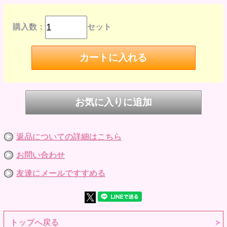
cinnamon
商品コード : 000128796
JANコード : 4580590128798
almond milk
購入数：
セット
商品コード : 000228804
JANコード : 4580590128804
価格
¥800
発売時期 2022年11月
メーカー名 グッドスマイルカンパニー
作品名 ねんどろいどどーる
仕様 プラスチック製 塗装済み完成品
※参考画像です。
返品についての詳細はこちら
お問い合わせ
友達にメールですすめる
トップへ戻る