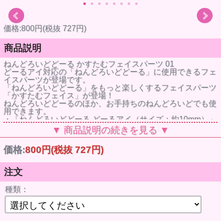
価格:800円(税抜 727円)
商品説明
ねんどろいどどーる かすたむフェイスパーツ 01
どーるアイ対応の「ねんどろいどどーる」に使用できるフェ
イスパーツが登場です。
「ねんどろいどどーる」をもっと楽しくするフェイスパーツ
「かすたむフェイス」が登場！
ねんどろいどどーるのほか、お手持ちのねんどろいどでも使
用できます。
・「ねんどろいどどーる どーるアイ（サイズ：約10mm）」
対応。
▼ 商品説明の続きを見る ▼
・肌色はpeach/cinnamon/cream/almond milkの4色展開
※お持ちのねんどろいど・ねんどろいどどーるのデザインに
価格:
800円
(税抜 727円)
よっては使用できない場合がございます。
※ご希望の種類をお選びください。
注文
peach
商品コード : 000128776
種類：
JANコード : 4580590128774
cream
商品コード : 000128783
JANコード : 4580590128781