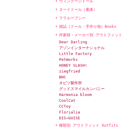
ヴィンテージドール
ヌードドール（素体）
ララループシー
雑誌（ドール・手作り他）Books
作家様・メーカー別 アウトフィット
Dear Darling
アゾンインターナショナル
Little Factory
PetWorks
HONEY SLASH!
ziegfried
BHC
オビツ製作所
グッドスマイルカンパニー
Harmonia bloom
CoolCat
CCToy
Florialia
DIS→GUISE
種類別 アウトフィット Outfits