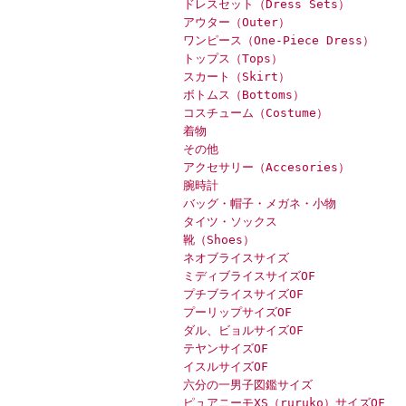
ドレスセット（Dress Sets）
アウター（Outer）
ワンピース（One-Piece Dress）
トップス（Tops）
スカート（Skirt）
ボトムス（Bottoms）
コスチューム（Costume）
着物
その他
アクセサリー（Accesories）
腕時計
バッグ・帽子・メガネ・小物
タイツ・ソックス
靴（Shoes）
ネオブライスサイズ
ミディブライスサイズOF
プチブライスサイズOF
プーリップサイズOF
ダル、ビョルサイズOF
テヤンサイズOF
イスルサイズOF
六分の一男子図鑑サイズ
ピュアニーモXS（ruruko）サイズOF