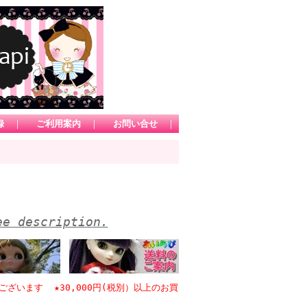
録
｜
ご利用案内
｜
お問い合せ
｜
ee description.
ます ★30,000円(税別）以上のお買い物で日本国内送料無料 *1カート