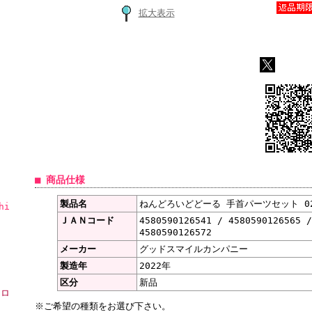
拡大表示
■ 商品仕様
製品名
ねんどろいどどーる 手首パーツセット 0
hi
ＪＡＮコード
4580590126541 / 4580590126565 
4580590126572
メーカー
グッドスマイルカンパニー
製造年
2022年
区分
新品
ーロ
※ご希望の種類をお選び下さい。