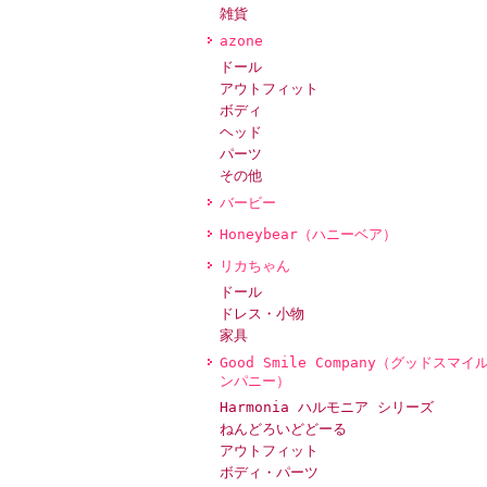
雑貨
azone
ドール
アウトフィット
ボディ
ヘッド
パーツ
その他
バービー
Honeybear（ハニーベア）
リカちゃん
ドール
ドレス・小物
家具
Good Smile Company（グッドスマイ
ンパニー）
Harmonia ハルモニア シリーズ
ねんどろいどどーる
アウトフィット
ボディ・パーツ