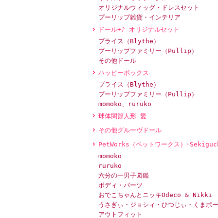
オリジナルウィッグ・ドレスセット
プーリップ雑貨・インテリア
ドール+♪ オリジナルセット
ブライス（Blythe）
プーリップファミリー（Pullip）
その他ドール
ハッピーボックス
ブライス（Blythe）
プーリップファミリー（Pullip）
momoko、ruruko
球体関節人形 愛
その他グルーヴドール
PetWorks（ペットワークス）･Sekiguc
momoko
ruruko
六分の一男子図鑑
ボディ・パーツ
おでこちゃんとニッキOdeco & Nikki
うさぎぃ・ジョシィ・ひつじぃ・くまボ
アウトフィット