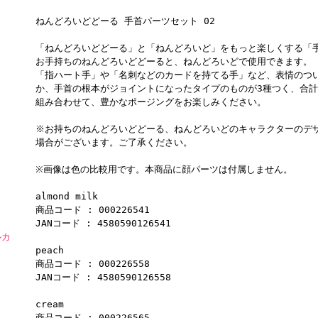
ねんどろいどどーる 手首パーツセット 02
「ねんどろいどどーる」と「ねんどろいど」をもっと楽しくする「
お手持ちのねんどろいどどーると、ねんどろいどで使用できます。
「指ハート手」や「名刺などのカードを持てる手」など、表情のつ
か、手首の根本がジョイントになったタイプのものが3種つく、合計
組み合わせて、豊かなポージングをお楽しみください。
※お持ちのねんどろいどどーる、ねんどろいどのキャラクターのデ
場合がございます。ご了承ください。
※画像は色の比較用です。本商品に顔パーツは付属しません。
almond milk
商品コード : 000226541
JANコード : 4580590126541
ルカ
peach
商品コード : 000226558
JANコード : 4580590126558
cream
商品コード : 000226565