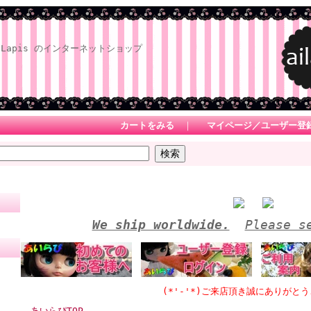
Lapis のインターネットショップ
カートをみる
｜
マイページ／ユーザー登
We ship worldwide.
Please s
(*'-'*)ご来店頂き誠にありがとうござい
あいらぴTOP