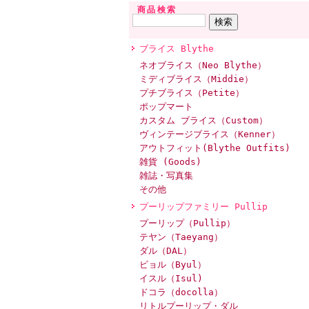
商品検索
ブライス Blythe
ネオブライス（Neo Blythe）
ミディブライス（Middie）
プチブライス（Petite）
ポップマート
カスタム ブライス（Custom）
ヴィンテージブライス（Kenner）
アウトフィット(Blythe Outfits)
雑貨 (Goods)
雑誌・写真集
その他
プーリップファミリー Pullip
プーリップ（Pullip）
テヤン（Taeyang）
ダル（DAL）
ビョル（Byul）
イスル（Isul)
ドコラ（docolla）
リトルプーリップ・ダル