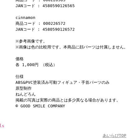
JANコード : 4580590126565
cinnamon
商品コード : 000226572
JANコード : 4580590126572
※参考画像です。
※画像は色の比較用です。本商品に顔パーツは付属しません。
価格
各 1,000円 （税込）
仕様
ABS&PVC塗装済み可動フィギュア・手首パーツのみ
原型制作
ねんどろん
掲載の写真は実際の商品とは多少異なる場合があります。
© GOOD SMILE COMPANY
ls
あいらぴTOP