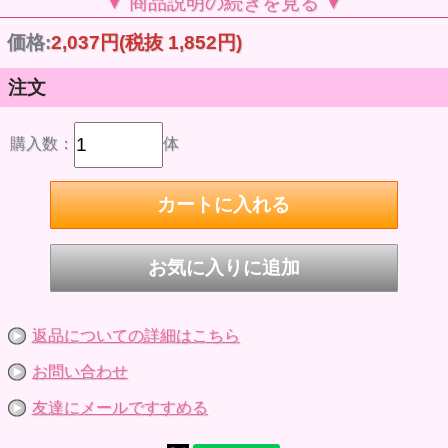
▼ 商品説明の続きを見る ▼
アです。足裏のマグネットと専用台座で自由なポージングを
楽しめるほか、シーンに合わせた支柱をつかって様々なアク
価格:
2,037円
(税抜 1,852円)
ションポーズも可能です。専用の長めの首ジョイントは布製
の服を着せ替える際にご使用ください。既存のねんどろいど
との頭部交換もスムーズに行えますのでお手持ちのキャラク
注文
ターと組み合わせてお楽しみください。
※ねんどろいどの頭部は付属しません。
※お持ちのねんどろいどのキャラクターのデザインによって
は正しく組み付けられない場合がございます。ご了承くださ
購入数：
体
い。
※archetype 1.1では付属の台座が最新仕様になりました。
© GOOD SMILE COMPANY
Good Smile Company - ねんどろいどどーる archetype 1.1：
Boy（cream）
https://www.goodsmile.info/ja/product/11052/
返品についての詳細はこちら
お問い合わせ
友達にメールですすめる