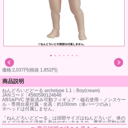
価格:2,037円(税抜 1,852円)
商品説明
ねんどろいどどーる archetype 1.1：Boy(cream)
JANコード : 4580590124646
ABS&PVC 塗装済み可動フィギュア・磁石使用・ノンスケー
ル・専用台座付属・全高：約100mm（体パーツのみ）
※ヘッドは付属しません。
「ねんどろいどどーる」は頭部サイズはねんどろいど、体の
サイズは布のお洋服も着せやすい大きさの、豊富な可動が楽
しめる動かして楽しい手のひらサイズのアクションフィギュ