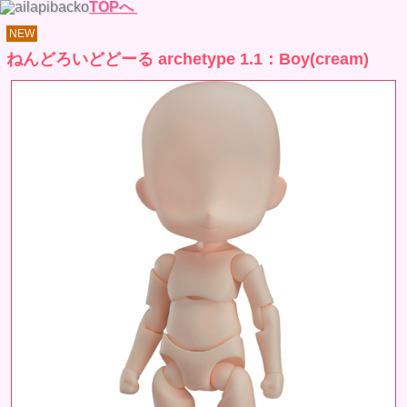
TOPへ
NEW
ねんどろいどどーる archetype 1.1：Boy(cream)