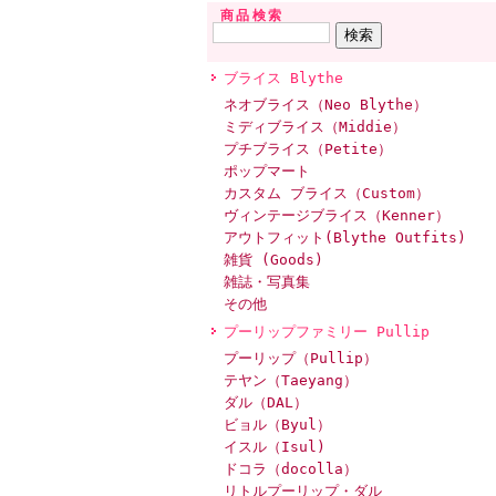
商品検索
ブライス Blythe
ネオブライス（Neo Blythe）
ミディブライス（Middie）
プチブライス（Petite）
ポップマート
カスタム ブライス（Custom）
ヴィンテージブライス（Kenner）
アウトフィット(Blythe Outfits)
雑貨 (Goods)
雑誌・写真集
その他
プーリップファミリー Pullip
プーリップ（Pullip）
テヤン（Taeyang）
ダル（DAL）
ビョル（Byul）
イスル（Isul)
ドコラ（docolla）
リトルプーリップ・ダル