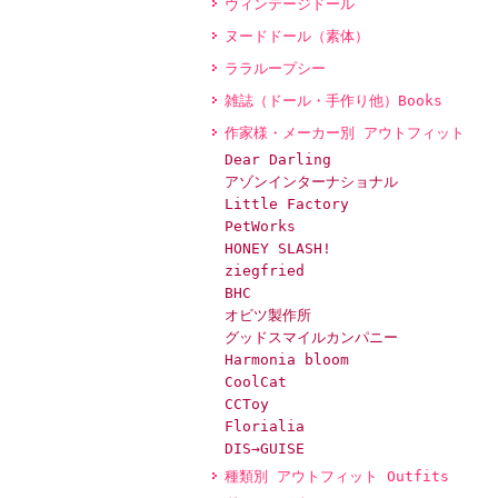
ヴィンテージドール
ヌードドール（素体）
ララループシー
雑誌（ドール・手作り他）Books
作家様・メーカー別 アウトフィット
Dear Darling
アゾンインターナショナル
Little Factory
PetWorks
HONEY SLASH!
ziegfried
BHC
オビツ製作所
グッドスマイルカンパニー
Harmonia bloom
CoolCat
CCToy
Florialia
DIS→GUISE
種類別 アウトフィット Outfits