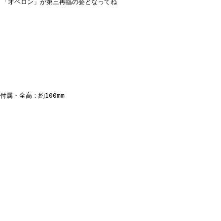
ァント「オベロン」が第三再臨の姿となってね
属・全高：約100mm