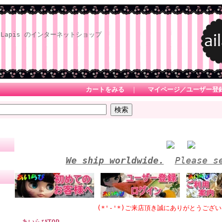
Lapis のインターネットショップ
カートをみる
｜
マイページ／ユーザー登
We ship worldwide.
Please s
(*'-'*)ご来店頂き誠にありがとうございます 
あいらぴTOP