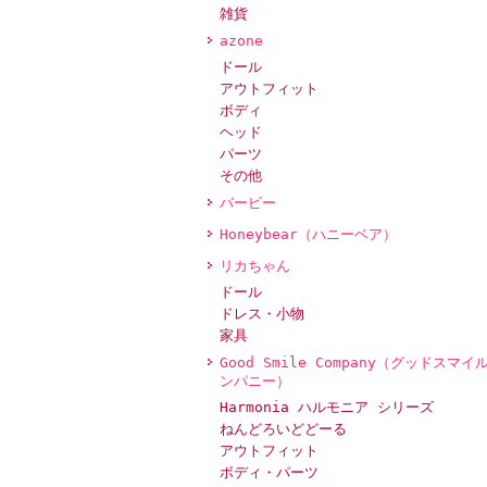
雑貨
azone
ドール
アウトフィット
ボディ
ヘッド
パーツ
その他
バービー
Honeybear（ハニーベア）
リカちゃん
ドール
ドレス・小物
家具
Good Smile Company（グッドスマイ
ンパニー）
Harmonia ハルモニア シリーズ
ねんどろいどどーる
アウトフィット
ボディ・パーツ