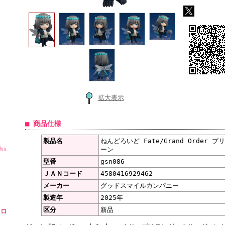
拡大表示
■ 商品仕様
製品名
ねんどろいど Fate/Grand Order
hi
ーン
型番
gsn086
ＪＡＮコード
4580416929462
メーカー
グッドスマイルカンパニー
製造年
2025年
区分
新品
ーロ