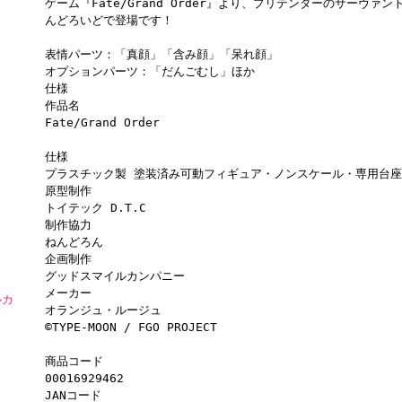
ゲーム『Fate/Grand Order』より、プリテンダーのサーヴ
んどろいどで登場です！
表情パーツ：「真顔」「含み顔」「呆れ顔」
オプションパーツ：「だんごむし」ほか
仕様
作品名
Fate/Grand Order
仕様
プラスチック製 塗装済み可動フィギュア・ノンスケール・専用台座付
原型制作
トイテック D.T.C
制作協力
ねんどろん
企画制作
グッドスマイルカンパニー
メーカー
ルカ
オランジュ・ルージュ
©TYPE-MOON / FGO PROJECT
商品コード
00016929462
JANコード