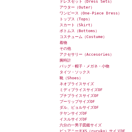
ドレスセット（Dress Sets）
アウター（Outer）
ワンピース（One-Piece Dress）
トップス（Tops）
スカート（Skirt）
ボトムス（Bottoms）
コスチューム（Costume）
着物
その他
アクセサリー（Accesories）
腕時計
バッグ・帽子・メガネ・小物
タイツ・ソックス
靴（Shoes）
ネオブライスサイズ
ミディブライスサイズOF
プチブライスサイズOF
プーリップサイズOF
ダル、ビョルサイズOF
テヤンサイズOF
イスルサイズOF
六分の一男子図鑑サイズ
ピュアニーモXS（ruruko）サイズOF