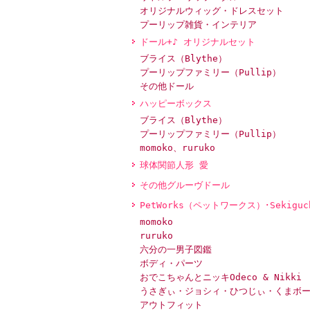
オリジナルウィッグ・ドレスセット
プーリップ雑貨・インテリア
ドール+♪ オリジナルセット
ブライス（Blythe）
プーリップファミリー（Pullip）
その他ドール
ハッピーボックス
ブライス（Blythe）
プーリップファミリー（Pullip）
momoko、ruruko
球体関節人形 愛
その他グルーヴドール
PetWorks（ペットワークス）･Sekiguc
momoko
ruruko
六分の一男子図鑑
ボディ・パーツ
おでこちゃんとニッキOdeco & Nikki
うさぎぃ・ジョシィ・ひつじぃ・くまボ
アウトフィット