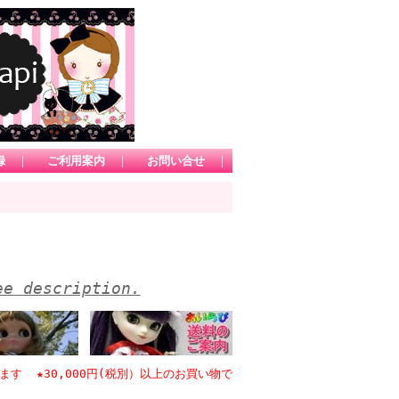
録
｜
ご利用案内
｜
お問い合せ
｜
ee description.
★30,000円(税別）以上のお買い物で日本国内送料無料 *1カートにてお