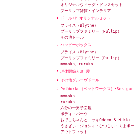
オリジナルウィッグ・ドレスセット
プーリップ雑貨・インテリア
ドール+♪ オリジナルセット
ブライス（Blythe）
プーリップファミリー（Pullip）
その他ドール
ハッピーボックス
ブライス（Blythe）
プーリップファミリー（Pullip）
momoko、ruruko
球体関節人形 愛
その他グルーヴドール
PetWorks（ペットワークス）･Sekiguc
momoko
ruruko
六分の一男子図鑑
ボディ・パーツ
おでこちゃんとニッキOdeco & Nikki
うさぎぃ・ジョシィ・ひつじぃ・くまボ
アウトフィット