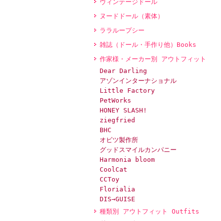
ヴィンテージドール
ヌードドール（素体）
ララループシー
雑誌（ドール・手作り他）Books
作家様・メーカー別 アウトフィット
Dear Darling
アゾンインターナショナル
Little Factory
PetWorks
HONEY SLASH!
ziegfried
BHC
オビツ製作所
グッドスマイルカンパニー
Harmonia bloom
CoolCat
CCToy
Florialia
DIS→GUISE
種類別 アウトフィット Outfits