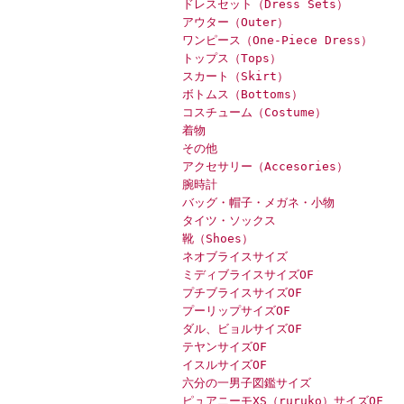
ドレスセット（Dress Sets）
アウター（Outer）
ワンピース（One-Piece Dress）
トップス（Tops）
スカート（Skirt）
ボトムス（Bottoms）
コスチューム（Costume）
着物
その他
アクセサリー（Accesories）
腕時計
バッグ・帽子・メガネ・小物
タイツ・ソックス
靴（Shoes）
ネオブライスサイズ
ミディブライスサイズOF
プチブライスサイズOF
プーリップサイズOF
ダル、ビョルサイズOF
テヤンサイズOF
イスルサイズOF
六分の一男子図鑑サイズ
ピュアニーモXS（ruruko）サイズOF