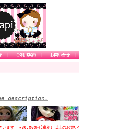
録
｜
ご利用案内
｜
お問い合せ
｜
ee description.
 ★30,000円(税別）以上のお買い物で日本国内送料無料 *1カートに