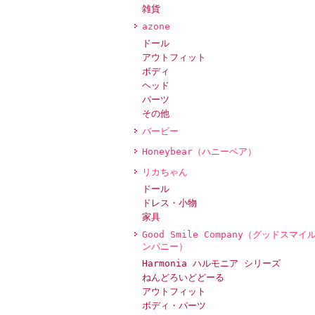
雑貨
azone
ドール
アウトフィット
ボディ
ヘッド
パーツ
その他
バービー
Honeybear（ハニーベア）
リカちゃん
ドール
ドレス・小物
家具
Good Smile Company（グッドスマイ
ンパニー）
Harmonia ハルモニア シリーズ
ねんどろいどどーる
アウトフィット
ボディ・パーツ