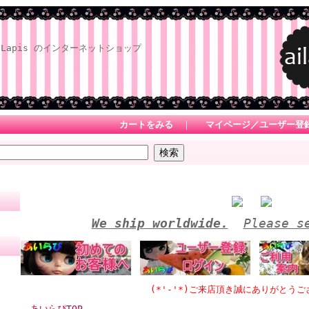
Lapis のインターネットショップ
カートをみる
｜
マイページ／ユーザー登
We ship worldwide.
Please s
(*'-'*)ご来店頂き誠にありがとうございます
あいらぴTOP