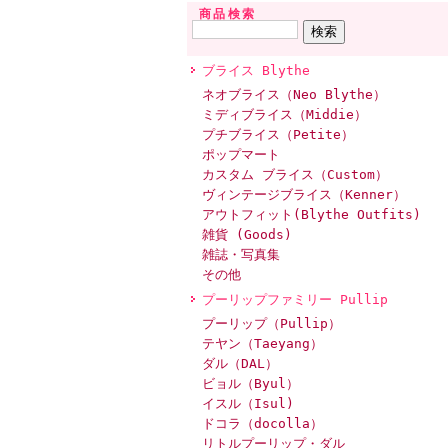
商品検索
ブライス Blythe
ネオブライス（Neo Blythe）
ミディブライス（Middie）
プチブライス（Petite）
ポップマート
カスタム ブライス（Custom）
ヴィンテージブライス（Kenner）
アウトフィット(Blythe Outfits)
雑貨 (Goods)
雑誌・写真集
その他
プーリップファミリー Pullip
プーリップ（Pullip）
テヤン（Taeyang）
ダル（DAL）
ビョル（Byul）
イスル（Isul)
ドコラ（docolla）
リトルプーリップ・ダル