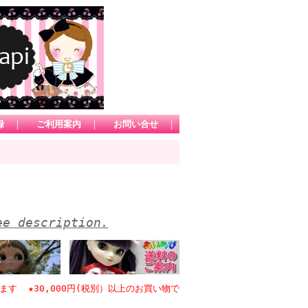
録
｜
ご利用案内
｜
お問い合せ
｜
ee description.
★30,000円(税別）以上のお買い物で日本国内送料無料 *1カートにてお