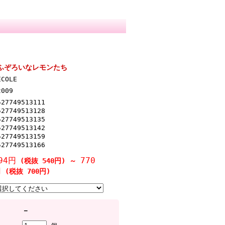
re ふぞろいなレモンたち
ECOLE
z009
527749513111
527749513128
527749513135
527749513142
527749513159
527749513166
94円
770
(税抜 540円)
～
円
(税抜 700円)
－