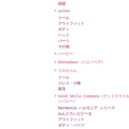
雑貨
azone
ドール
アウトフィット
ボディ
ヘッド
パーツ
その他
バービー
Honeybear（ハニーベア）
リカちゃん
ドール
ドレス・小物
家具
Good Smile Company（グッドスマイ
ンパニー）
Harmonia ハルモニア シリーズ
ねんどろいどどーる
アウトフィット
ボディ・パーツ