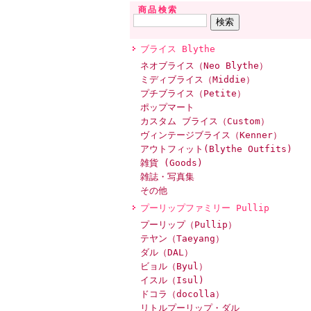
商品検索
ブライス Blythe
ネオブライス（Neo Blythe）
ミディブライス（Middie）
プチブライス（Petite）
ポップマート
カスタム ブライス（Custom）
ヴィンテージブライス（Kenner）
アウトフィット(Blythe Outfits)
雑貨 (Goods)
雑誌・写真集
その他
プーリップファミリー Pullip
プーリップ（Pullip）
テヤン（Taeyang）
ダル（DAL）
ビョル（Byul）
イスル（Isul)
ドコラ（docolla）
リトルプーリップ・ダル