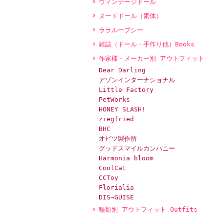
ヴィンテージドール
ヌードドール（素体）
ララループシー
雑誌（ドール・手作り他）Books
作家様・メーカー別 アウトフィット
Dear Darling
アゾンインターナショナル
Little Factory
PetWorks
HONEY SLASH!
ziegfried
BHC
オビツ製作所
グッドスマイルカンパニー
Harmonia bloom
CoolCat
CCToy
Florialia
DIS→GUISE
種類別 アウトフィット Outfits