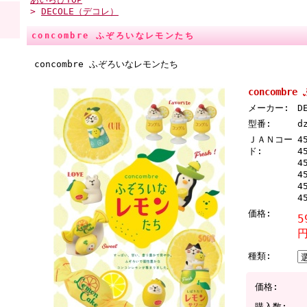
>
DECOLE（デコレ）
concombre ふぞろいなレモンたち
concombre ふぞろいなレモンたち
concomb
メーカー:
D
型番:
d
ＪＡＮコー
4
ド:
4
4
4
4
4
価格:
5
種類:
価格:
購入数: