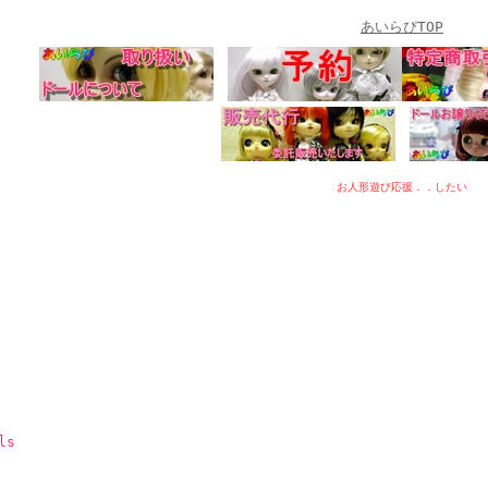
あいらぴTOP
お人形遊び応援．．したい
ls