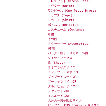
ドレスセット（Dress Sets）
アウター（Outer）
ワンピース（One-Piece Dress）
トップス（Tops）
スカート（Skirt）
ボトムス（Bottoms）
コスチューム（Costume）
着物
その他
アクセサリー（Accesories）
腕時計
バッグ・帽子・メガネ・小物
タイツ・ソックス
靴（Shoes）
ネオブライスサイズ
ミディブライスサイズOF
プチブライスサイズOF
プーリップサイズOF
ダル、ビョルサイズOF
テヤンサイズOF
イスルサイズOF
六分の一男子図鑑サイズ
ピュアニーモXS（ruruko）サイズOF