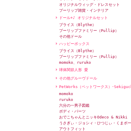
オリジナルウィッグ・ドレスセット
プーリップ雑貨・インテリア
ドール+♪ オリジナルセット
ブライス（Blythe）
プーリップファミリー（Pullip）
その他ドール
ハッピーボックス
ブライス（Blythe）
プーリップファミリー（Pullip）
momoko、ruruko
球体関節人形 愛
その他グルーヴドール
PetWorks（ペットワークス）･Sekiguc
momoko
ruruko
六分の一男子図鑑
ボディ・パーツ
おでこちゃんとニッキOdeco & Nikki
うさぎぃ・ジョシィ・ひつじぃ・くまボ
アウトフィット