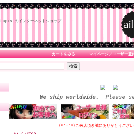
Lapis のインターネットショップ
カートをみる
｜
マイページ／ユーザー登
We ship worldwide.
Please s
(*'-'*)ご来店頂き誠にありがとうございます 
あいらぴTOP