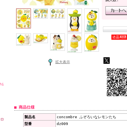
拡大表示
hi
■ 商品仕様
製品名
concombre ふぞろいなレモンたち
ーロ
型番
dz009