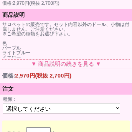
価格:2,970円(税抜 2,700円)
商品説明
サロペットの販売です。セット内容以外のドール、小物は付
属しません。ご注意ください。
※ご希望の種類をお選び下さい。
色
パープル
ライトブルー
イエロー
22cmドールサイズ
▼ 商品説明の続きを見る ▼
価格：2,970円 (税抜価格:2,700円)
価格:
2,970円
(税抜 2,700円)
サイズ 22センチドール用
(ネオブライス用)
セット内容 サロペット
注文
【お取扱いの注意事項】
●デザイン性を重視して作られており、ドール本体に色移行
種類：
する恐れがあります。
遊んだあとは必ず脱がせて保管するなど、長時間ドールに着
せたままにするのはお避けください。
ドールに色移行した際の責任は負いかねます。なお、右記の
理由による返品・交換はできませんのでご了承ください。
●洗濯はできません。